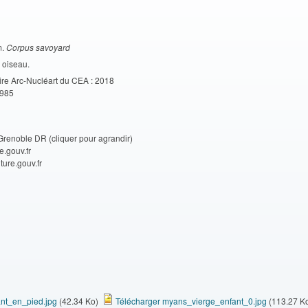
m.
Corpus savoyard
n oiseau.
ire Arc-Nucléart du CEA : 2018
1985
ble DR (cliquer pour agrandir)
ouv.fr
ure.gouv.fr
nt_en_pied.jpg
(42.34 Ko)
Télécharger myans_vierge_enfant_0.jpg
(113.27 K