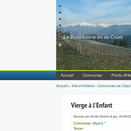
Le Belledonne vu de Cruet
Accueil
Communes
Points d'His
Accueil
»
Arts et Histoire : Communes de Cœur
Vous êtes ici
Vierge à l'Enfant
Soumis par
Annie Dhénin
le
jeu, 04/06/2
Commune:
Myans *
Texte: