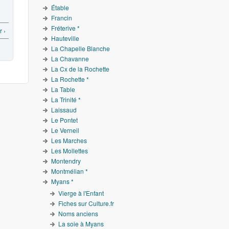
Étable
Francin
Fréterive *
r ›
Hauteville
La Chapelle Blanche
La Chavanne
La Cx de la Rochette
La Rochette *
La Table
La Trinité *
Laissaud
Le Pontet
Le Verneil
Les Marches
Les Mollettes
Montendry
Montmélian *
Myans *
Vierge à l'Enfant
Fiches sur Culture.fr
Noms anciens
La soie à Myans