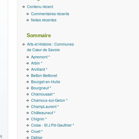
Contenu récent
Commentaires récents
Notes récentes
Sommaire
Arts et Histoire : Communes
de Cœur de Savoie
Apremont *
Arbin *
Arvillard *
Betton-Bettonet
Bourget-en-Huile
Bourgneuf *
Chamousset *
Chamoux-sur-Gelon *
ChampLaurent *
Châteauneuf *
Chignin *
Coise - St J.Pd-Gauthier *
Cruet *
o)
Détrier