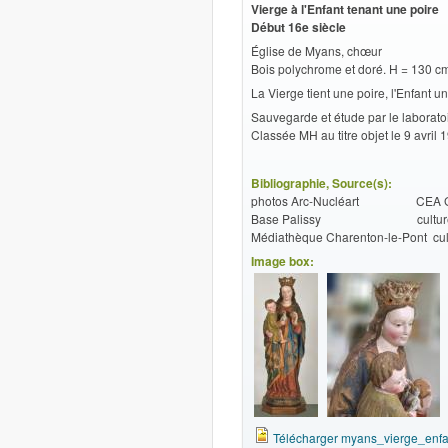
Vierge à l'Enfant tenant une poire
Début 16e siècle
Église de Myans, chœur
Bois polychrome et doré. H = 130 c
La Vierge tient une poire, l'Enfant u
Sauvegarde et étude par le laborato
Classée MH au titre objet le 9 avril 
Bibliographie, Source(s):
photos Arc-Nucléart CEA Greno
Base Palissy culture.g
Médiathèque Charenton-le-Pont cult
Image box:
Télécharger myans_vierge_enfa