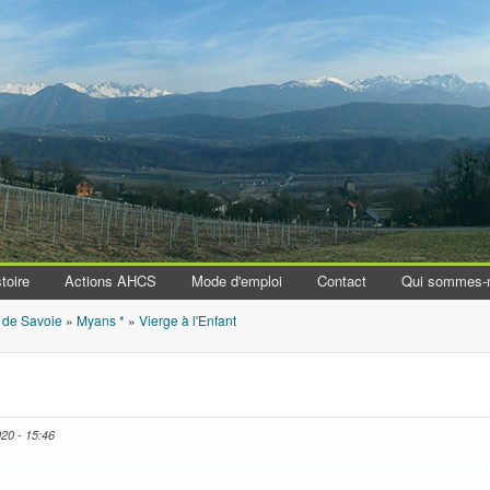
Aller au contenu principal
toire
Actions AHCS
Mode d'emploi
Contact
Qui sommes-
 de Savoie
»
Myans *
»
Vierge à l'Enfant
020 - 15:46