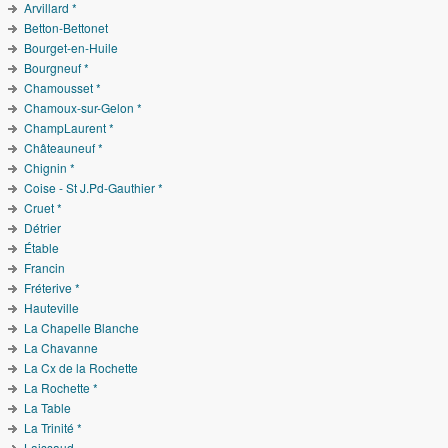
Arvillard *
Betton-Bettonet
Bourget-en-Huile
Bourgneuf *
Chamousset *
Chamoux-sur-Gelon *
ChampLaurent *
Châteauneuf *
Chignin *
Coise - St J.Pd-Gauthier *
Cruet *
Détrier
Étable
Francin
Fréterive *
Hauteville
La Chapelle Blanche
La Chavanne
La Cx de la Rochette
La Rochette *
La Table
La Trinité *
Laissaud