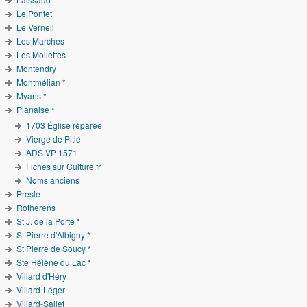
Le Pontet
Le Verneil
Les Marches
Les Mollettes
Montendry
Montmélian *
Myans *
Planaise *
1703 Église réparée
Vierge de Pitié
ADS VP 1571
Fiches sur Culture.fr
Noms anciens
Presle
Rotherens
St J. de la Porte *
St Pierre d'Albigny *
St Pierre de Soucy *
Ste Hélène du Lac *
Villard d'Héry
Villard-Léger
Villard-Sallet