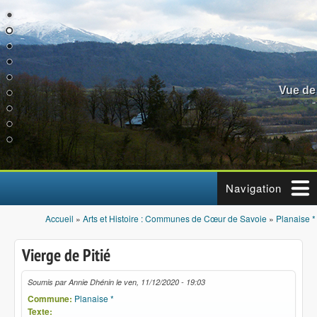
Aller au contenu principal
Vue de
Navigation
Accueil
»
Arts et Histoire : Communes de Cœur de Savoie
»
Planaise *
Vous êtes ici
Vierge de Pitié
Soumis par
Annie Dhénin
le
ven, 11/12/2020 - 19:03
Commune:
Planaise *
Texte: