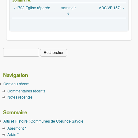
‹ 1703 Église réparée
sommair
ADS VP 1571 ›
e
Rechercher
Formulaire de recherche
Navigation
Contenu récent
Commentaires récents
Notes récentes
Sommaire
Arts et Histoire : Communes de Cœur de Savoie
Apremont *
Arbin *