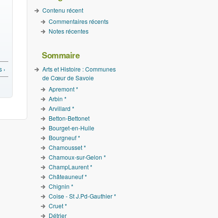
Contenu récent
Commentaires récents
Notes récentes
Sommaire
 ›
Arts et Histoire : Communes
de Cœur de Savoie
Apremont *
Arbin *
Arvillard *
Betton-Bettonet
Bourget-en-Huile
Bourgneuf *
Chamousset *
Chamoux-sur-Gelon *
ChampLaurent *
Châteauneuf *
Chignin *
Coise - St J.Pd-Gauthier *
Cruet *
Détrier