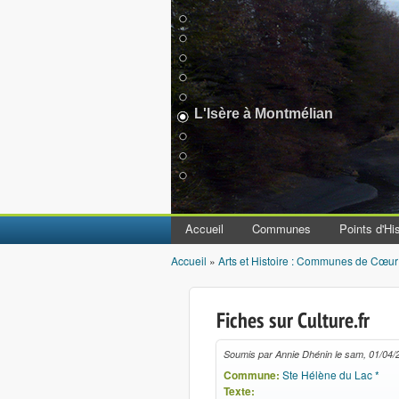
L'Isère à Montmélian
Accueil
Communes
Points d'His
Accueil
»
Arts et Histoire : Communes de Cœur
Vous êtes ici
Fiches sur Culture.fr
Soumis par
Annie Dhénin
le
sam, 01/04/
Commune:
Ste Hélène du Lac *
Texte: