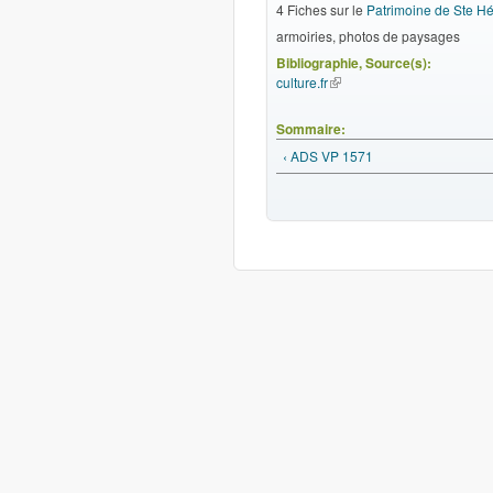
4 Fiches sur le
Patrimoine de Ste H
armoiries, photos de paysages
Bibliographie, Source(s):
culture.fr
(le lien est externe)
Sommaire:
‹ ADS VP 1571