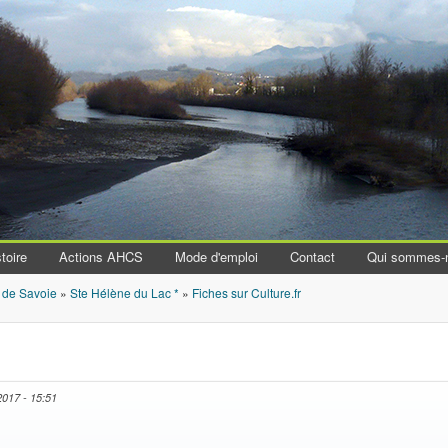
Aller au contenu principal
toire
Actions AHCS
Mode d'emploi
Contact
Qui sommes-
 de Savoie
»
Ste Hélène du Lac *
»
Fiches sur Culture.fr
2017 - 15:51