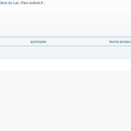
élène du Lac
(le lien est externe)
sur culture.fr :
sommaire
Noms anciens