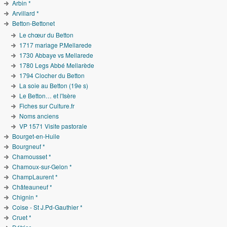
Arbin *
Arvillard *
Betton-Bettonet
Le chœur du Betton
1717 mariage P.Mellarede
1730 Abbaye vs Mellarede
1780 Legs Abbé Mellarède
1794 Clocher du Betton
La soie au Betton (19e s)
Le Betton… et l'Isère
Fiches sur Culture.fr
Noms anciens
VP 1571 Visite pastorale
Bourget-en-Huile
Bourgneuf *
Chamousset *
Chamoux-sur-Gelon *
ChampLaurent *
Châteauneuf *
Chignin *
Coise - St J.Pd-Gauthier *
Cruet *