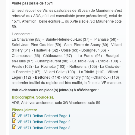
Visite pastorale de 1571
Un seul recueil de Visites pastorales de St Jean de Maurienne s'est
retrouvé aux ADS, où il est consultable (avec précautions!), celui de
1571. Attention : belle écriture… du XVIe siècle. 3G Maurienne cote
59.
Il concerne :
La Chavanne (55) - Sainte-Hélène-du-Lac (37) - Planaise (58) -
Saint-Jean-Pied-Gauthier (59) - Saint-Pierre-de-Soucy (60) - Villard-
d’Héry (61) - Hauteville (62) - Coise (63) - Bourgneuf (66) -
Chamousset (66) - Châteauneuf (67) - Le Pontet (96) - Bourget-
en-Huile (97) - Champlaurent (98) - La Table (99) - Etable (100) -
Presle (102) - La Rochette (103) - Rotherens (105) - La Croix-de-
la-Rochette (107) - VilIard-Sallet (109) - La Trinité (110) - Villard-
Léger (112) -
Bettonet (114)
- Montendry (115) - Chamoux (116)
ce dernier feuillet du registre est très mutilé, la fin de la VP manque.
Voir ci-dessous en pièce(s) jointe(s) à télécharger :
Bibliographie, Source(s):
ADS, Archives anciennes, cote 3G Maurienne, cote 59
Pièces jointes:
VP 1571 Betton-Bettonet Page 1
VP 1571 Betton-Bettonet Page 2
VP 1571 Betton-Bettonet Page 3