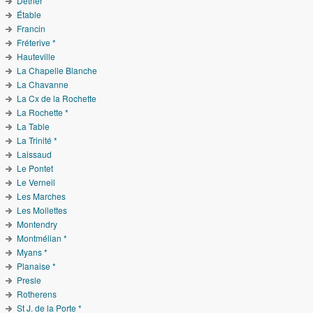
Détrier
Étable
Francin
Fréterive *
Hauteville
La Chapelle Blanche
La Chavanne
La Cx de la Rochette
La Rochette *
La Table
La Trinité *
Laissaud
Le Pontet
Le Verneil
Les Marches
Les Mollettes
Montendry
Montmélian *
Myans *
Planaise *
Presle
Rotherens
St J. de la Porte *