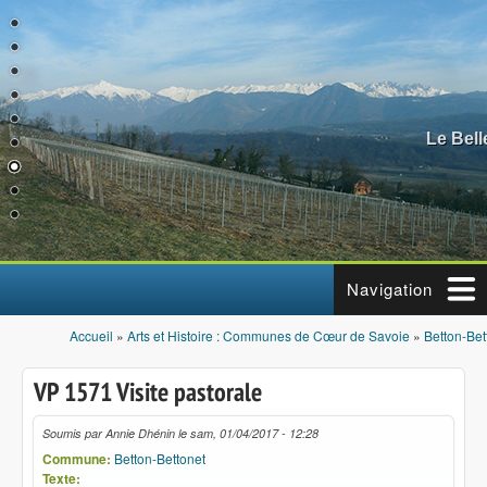
Aller au contenu principal
Le Bel
Navigation
Accueil
»
Arts et Histoire : Communes de Cœur de Savoie
»
Betton-Bet
Vous êtes ici
VP 1571 Visite pastorale
Soumis par
Annie Dhénin
le
sam, 01/04/2017 - 12:28
Commune:
Betton-Bettonet
Texte: