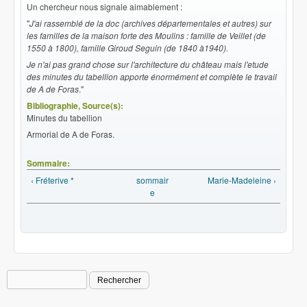
Un chercheur nous signale aimablement :
"
J'ai rassemblé de la doc (archives départementales et autres) sur
les familles de la maison forte des Moulins : famille de Veillet (de
1550 à 1800), famille Giroud Seguin (de 1840 à1940).
Je n'ai pas grand chose sur l'architecture du château mais l'etude
des minutes du tabellion apporte énormément et complète le travail
de A de Foras
."
Bibliographie, Source(s):
Minutes du tabellion
Armorial de A de Foras.
Sommaire:
‹ Fréterive *
sommair
Marie-Madeleine ›
e
Rechercher
Formulaire de recherche