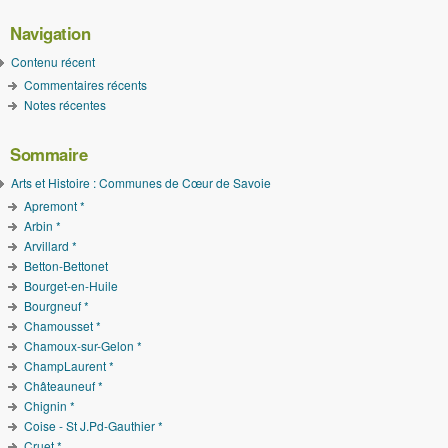
Navigation
Contenu récent
Commentaires récents
Notes récentes
Sommaire
Arts et Histoire : Communes de Cœur de Savoie
Apremont *
Arbin *
Arvillard *
Betton-Bettonet
Bourget-en-Huile
Bourgneuf *
Chamousset *
Chamoux-sur-Gelon *
ChampLaurent *
Châteauneuf *
Chignin *
Coise - St J.Pd-Gauthier *
Cruet *