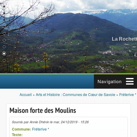
Aller au contenu principal
La Rochett
Navigation
Accueil
»
Arts et Histoire : Communes de Cœur de Savoie
»
Fréterive *
Vous êtes ici
Maison forte des Moulins
Soumis par
Annie Dhénin
le
mar, 24/12/2019 - 15:26
Commune:
Fréterive *
Texte: