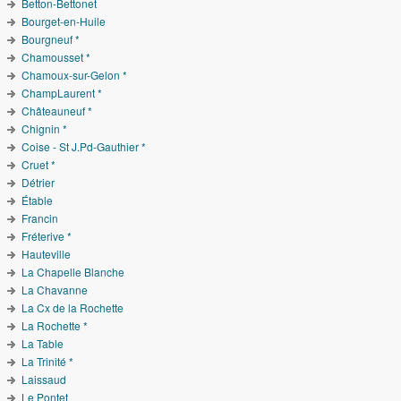
Betton-Bettonet
Bourget-en-Huile
Bourgneuf *
Chamousset *
Chamoux-sur-Gelon *
ChampLaurent *
Châteauneuf *
Chignin *
Coise - St J.Pd-Gauthier *
Cruet *
Détrier
Étable
Francin
Fréterive *
Hauteville
La Chapelle Blanche
La Chavanne
La Cx de la Rochette
La Rochette *
La Table
La Trinité *
Laissaud
Le Pontet