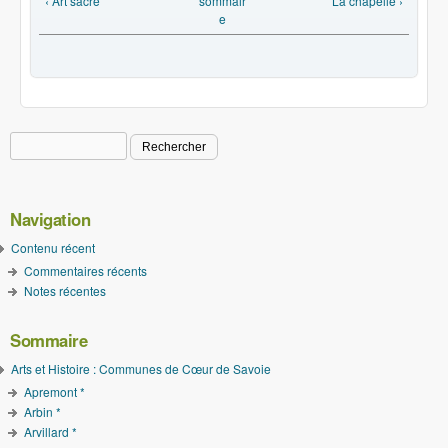
‹ Art sacré
sommair
La chapelle ›
e
Rechercher
Formulaire de recherche
Navigation
Contenu récent
Commentaires récents
Notes récentes
Sommaire
Arts et Histoire : Communes de Cœur de Savoie
Apremont *
Arbin *
Arvillard *