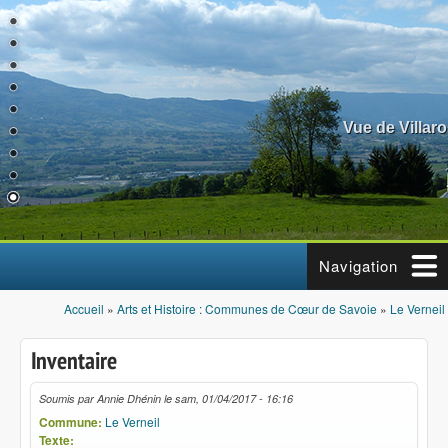
Aller au contenu principal
Vue de Villar
Navigation
Accueil
»
Arts et Histoire : Communes de Cœur de Savoie
»
Le Verneil
Vous êtes ici
Inventaire
Soumis par
Annie Dhénin
le
sam, 01/04/2017 - 16:16
Commune:
Le Verneil
Texte: