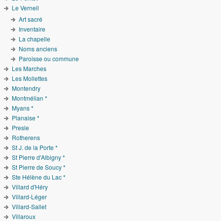
Le Verneil
Art sacré
Inventaire
La chapelle
Noms anciens
Paroisse ou commune
Les Marches
Les Mollettes
Montendry
Montmélian *
Myans *
Planaise *
Presle
Rotherens
St J. de la Porte *
St Pierre d'Albigny *
St Pierre de Soucy *
Ste Hélène du Lac *
Villard d'Héry
Villard-Léger
Villard-Sallet
Villaroux