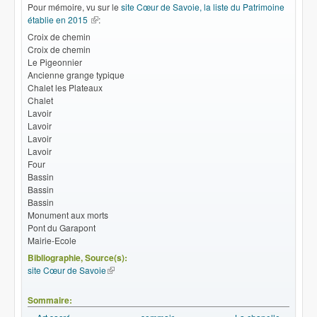
Pour mémoire, vu sur le
site Cœur de Savoie, la liste du Patrimoine
établie en 2015
(le lien est externe)
:
Croix de chemin
Croix de chemin
Le Pigeonnier
Ancienne grange typique
Chalet les Plateaux
Chalet
Lavoir
Lavoir
Lavoir
Lavoir
Four
Bassin
Bassin
Bassin
Monument aux morts
Pont du Garapont
Mairie-Ecole
Bibliographie, Source(s):
site Cœur de Savoie
(le lien est externe)
Sommaire: