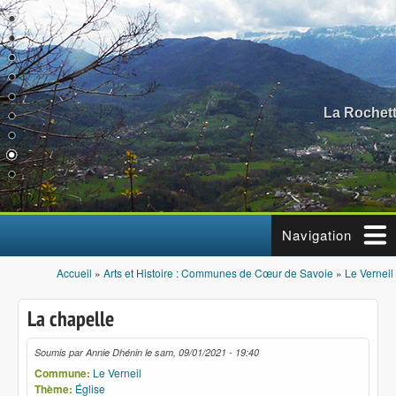
Aller au contenu principal
La Rochett
Navigation
Accueil
»
Arts et Histoire : Communes de Cœur de Savoie
»
Le Verneil
Vous êtes ici
La chapelle
Soumis par
Annie Dhénin
le
sam, 09/01/2021 - 19:40
Commune:
Le Verneil
Thème:
Église