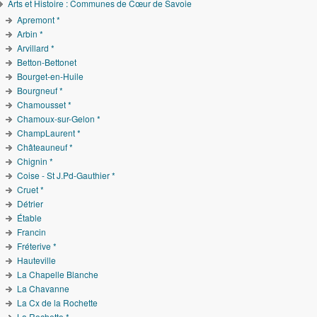
Arts et Histoire : Communes de Cœur de Savoie
Apremont *
Arbin *
Arvillard *
Betton-Bettonet
Bourget-en-Huile
Bourgneuf *
Chamousset *
Chamoux-sur-Gelon *
ChampLaurent *
Châteauneuf *
Chignin *
Coise - St J.Pd-Gauthier *
Cruet *
Détrier
Étable
Francin
Fréterive *
Hauteville
La Chapelle Blanche
La Chavanne
La Cx de la Rochette
La Rochette *