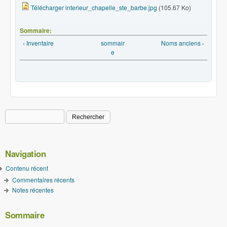
Télécharger interieur_chapelle_ste_barbe.jpg
(105.67 Ko)
Sommaire:
‹ Inventaire
sommair
Noms anciens ›
e
Rechercher
Formulaire de recherche
Navigation
Contenu récent
Commentaires récents
Notes récentes
Sommaire