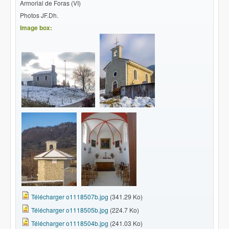
Armorial de Foras (VI)
Photos JF.Dh.
Image box:
Télécharger o1118507b.jpg
(341.29 Ko)
Télécharger o1118505b.jpg
(224.7 Ko)
Télécharger o1118504b.jpg
(241.03 Ko)