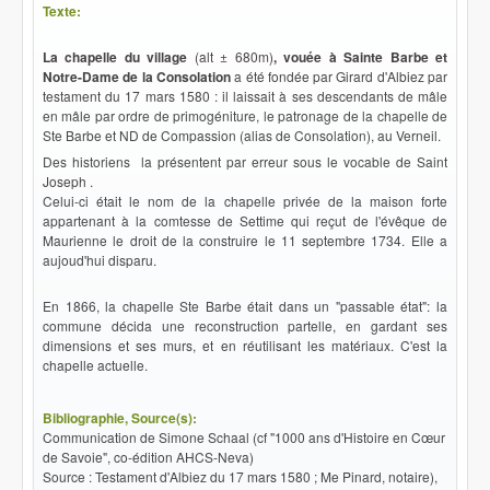
Texte:
La chapelle du village
(alt ± 680m)
, vouée à Sainte Barbe et
Notre-Dame de la Consolation
a été fondée par Girard d'Albiez par
testament du 17 mars 1580 : il laissait à ses descendants de mâle
en mâle par ordre de primogéniture, le patronage de la chapelle de
Ste Barbe et ND de Compassion (alias de Consolation), au Verneil.
Des historiens la présentent par erreur sous le vocable de Saint
Joseph .
Celui-ci était le nom de la chapelle privée de la maison forte
appartenant à la comtesse de Settime qui reçut de l'évêque de
Maurienne le droit de la construire le 11 septembre 1734. Elle a
aujoud'hui disparu.
En 1866, la chapelle Ste Barbe était dans un "passable état": la
commune décida une reconstruction partelle, en gardant ses
dimensions et ses murs, et en réutilisant les matériaux. C'est la
chapelle actuelle.
Bibliographie, Source(s):
Communication de Simone Schaal (cf "1000 ans d'Histoire en Cœur
de Savoie", co-édition AHCS-Neva)
Source : Testament d'Albiez du 17 mars 1580 ; Me Pinard, notaire),