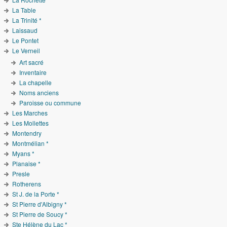
La Table
La Trinité *
Laissaud
Le Pontet
Le Verneil
Art sacré
Inventaire
La chapelle
Noms anciens
Paroisse ou commune
Les Marches
Les Mollettes
Montendry
Montmélian *
Myans *
Planaise *
Presle
Rotherens
St J. de la Porte *
St Pierre d'Albigny *
St Pierre de Soucy *
Ste Hélène du Lac *