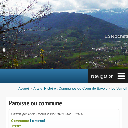
Aller au contenu principal
La Rochett
Navigation
Accueil
»
Arts et Histoire : Communes de Cœur de Savoie
»
Le Verneil
Vous êtes ici
Paroisse ou commune
Soumis par
Annie Dhénin
le
mer, 04/11/2020 - 18:06
Commune:
Le Verneil
Texte: