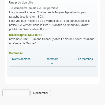
Une précision utile :
Le Verneil n'a jamais été une paroisse.
Il appartenait à celle d'Etable dès le Moyen Age et ne fut pas
rattaché à celle-ci en 1803.
Il est vrai que l'histoire de Le Verneil est un peu particulière: cf la
notice "
Le Verneil
" dans le livre "
1000 ans en Coeur de Savoie
"
publié par l'Association AHCS.
Bibliographie, Source(s):
novembre 2020 - Simone Schaal (notice Le Verneil pour "
1000 ans
en Coeur de Savoie
")
Sommaire:
‹ Noms anciens
sommair
Les Marches ›
e
Rechercher
Formulaire de recherche