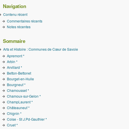
Navigation
Contenu récent
Commentaires récents
Notes récentes
Sommaire
Arts et Histoire : Communes de Cœur de Savoie
Apremont *
Arbin *
Arvillard *
Betton-Bettonet
Bourget-en-Huile
Bourgneuf *
Chamousset *
Chamoux-sur-Gelon *
ChampLaurent *
Châteauneuf *
Chignin *
Coise - St J.Pd-Gauthier *
Cruet *