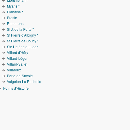
Montmélian *
Myans *
Planaise *
Presle
Rotherens
St J. de la Porte *
St Pierre d'Albigny *
St Pierre de Soucy *
Ste Hélène du Lac *
Villard d'Héry
Villard-Léger
Villard-Sallet
Villaroux
Porte-de-Savoie
Valgelon-La Rochette
Points d'Histoire