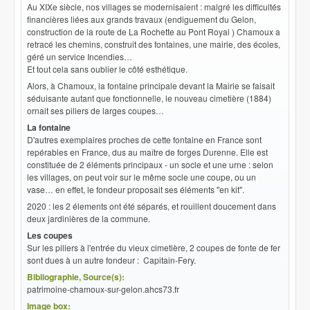
Au XIXe siècle, nos villages se modernisaient : malgré les difficultés
financières liées aux grands travaux (endiguement du Gelon,
construction de la route de La Rochette au Pont Royal ) Chamoux a
retracé les chemins, construit des fontaines, une mairie, des écoles,
géré un service Incendies…
Et tout cela sans oublier le côté esthétique.
Alors, à Chamoux, la fontaine principale devant la Mairie se faisait
séduisante autant que fonctionnelle, le nouveau cimetière (1884)
ornait ses piliers de larges coupes…
La fontaine
D'autres exemplaires proches de cette fontaine en France sont
repérables en France, dus au maître de forges Durenne. Elle est
constituée de 2 éléments principaux - un socle et une urne : selon
les villages, on peut voir sur le même socle une coupe, ou un
vase… en effet, le fondeur proposait ses éléments "en kit".
2020 : les 2 élements ont été séparés, et rouillent doucement dans
deux jardinières de la commune.
Les coupes
Sur les piliers à l'entrée du vieux cimetière, 2 coupes de fonte de fer
sont dues à un autre fondeur : Capitain-Fery.
Bibliographie, Source(s):
patrimoine-chamoux-sur-gelon.ahcs73.fr
Image box: