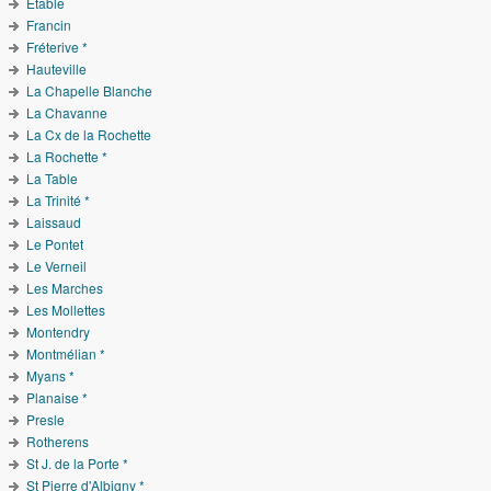
Étable
Francin
Fréterive *
Hauteville
La Chapelle Blanche
La Chavanne
La Cx de la Rochette
La Rochette *
La Table
La Trinité *
Laissaud
Le Pontet
Le Verneil
Les Marches
Les Mollettes
Montendry
Montmélian *
Myans *
Planaise *
Presle
Rotherens
St J. de la Porte *
St Pierre d'Albigny *