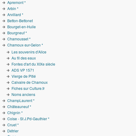
Apremont *
Arbin *
Arvillard *
Betton-Bettonet
Bourget-en-Huile
Bourgneuf *
Chamousset *
Chamoux-sur-Gelon *
Les souvenirs d'Alice
Au fil des eaux
Fontes d'art du XIXe siècle
ADS VP 1571
Vierge de Pitié
Calvaire de Chamoux
Fiches sur Culture.fr
Noms anciens
ChampLaurent *
Châteauneuf *
Chignin *
Coise - St J.Pd-Gauthier *
Cruet *
Détrier