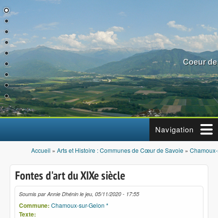
Aller au contenu principal
Coeur de
Navigation
Accueil
»
Arts et Histoire : Communes de Cœur de Savoie
»
Chamoux-s
Vous êtes ici
Fontes d'art du XIXe siècle
Soumis par
Annie Dhénin
le
jeu, 05/11/2020 - 17:55
Commune:
Chamoux-sur-Gelon *
Texte: