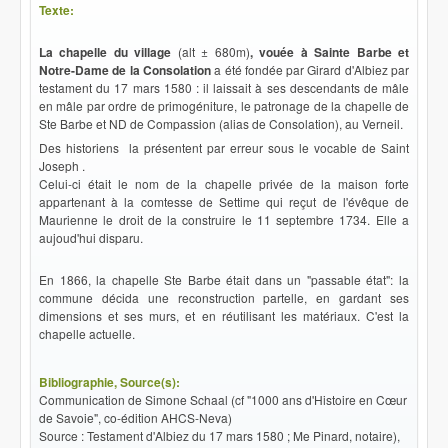
Texte:
La chapelle du village
(alt ± 680m)
, vouée à Sainte Barbe et
Notre-Dame de la Consolation
a été fondée par Girard d'Albiez par
testament du 17 mars 1580 : il laissait à ses descendants de mâle
en mâle par ordre de primogéniture, le patronage de la chapelle de
Ste Barbe et ND de Compassion (alias de Consolation), au Verneil.
Des historiens la présentent par erreur sous le vocable de Saint
Joseph .
Celui-ci était le nom de la chapelle privée de la maison forte
appartenant à la comtesse de Settime qui reçut de l'évêque de
Maurienne le droit de la construire le 11 septembre 1734. Elle a
aujoud'hui disparu.
En 1866, la chapelle Ste Barbe était dans un "passable état": la
commune décida une reconstruction partelle, en gardant ses
dimensions et ses murs, et en réutilisant les matériaux. C'est la
chapelle actuelle.
Bibliographie, Source(s):
Communication de Simone Schaal (cf "1000 ans d'Histoire en Cœur
de Savoie", co-édition AHCS-Neva)
Source : Testament d'Albiez du 17 mars 1580 ; Me Pinard, notaire),