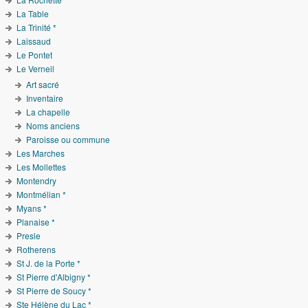
La Table
La Trinité *
Laissaud
Le Pontet
Le Verneil
Art sacré
Inventaire
La chapelle
Noms anciens
Paroisse ou commune
Les Marches
Les Mollettes
Montendry
Montmélian *
Myans *
Planaise *
Presle
Rotherens
St J. de la Porte *
St Pierre d'Albigny *
St Pierre de Soucy *
Ste Hélène du Lac *