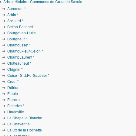
Arts et Histoire : Communes de Cœur de Savoie
Apremont *
Arbin *
Arvillard *
Betton-Bettonet
Bourget-en-Huile
Bourgneuf *
Chamousset *
Chamoux-sur-Gelon *
ChampLaurent *
Châteauneuf *
Chignin *
Coise - St J.Pd-Gauthier *
Cruet *
Détrier
Étable
Francin
Fréterive *
Hauteville
La Chapelle Blanche
La Chavanne
La Cx de la Rochette
La Rochette *