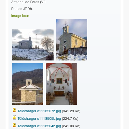
Armorial de Foras (VI)
Photos JF.Dh.
Image box:
Télécharger o1118507b.jpg
(341.29 Ko)
Télécharger o1118505b.jpg
(224.7 Ko)
Télécharger o1118504b.jpg
(241.03 Ko)