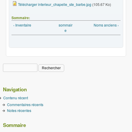
Télécharger interieur_chapelle_ste_barbe.jpg
(105.67 Ko)
Sommaire:
‹ Inventaire
sommair
Noms anciens ›
e
Rechercher
Formulaire de recherche
Navigation
Contenu récent
Commentaires récents
Notes récentes
Sommaire