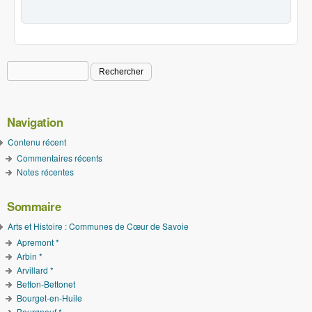
Rechercher
Formulaire de recherche
Navigation
Contenu récent
Commentaires récents
Notes récentes
Sommaire
Arts et Histoire : Communes de Cœur de Savoie
Apremont *
Arbin *
Arvillard *
Betton-Bettonet
Bourget-en-Huile
Bourgneuf *