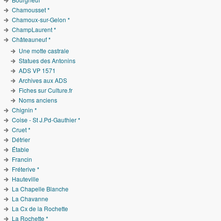
Chamousset *
Chamoux-sur-Gelon *
ChampLaurent *
Châteauneuf *
Une motte castrale
Statues des Antonins
ADS VP 1571
Archives aux ADS
Fiches sur Culture.fr
Noms anciens
Chignin *
Coise - St J.Pd-Gauthier *
Cruet *
Détrier
Étable
Francin
Fréterive *
Hauteville
La Chapelle Blanche
La Chavanne
La Cx de la Rochette
La Rochette *