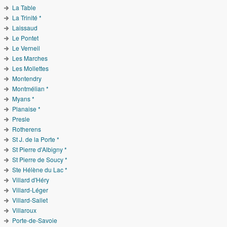
La Table
La Trinité *
Laissaud
Le Pontet
Le Verneil
Les Marches
Les Mollettes
Montendry
Montmélian *
Myans *
Planaise *
Presle
Rotherens
St J. de la Porte *
St Pierre d'Albigny *
St Pierre de Soucy *
Ste Hélène du Lac *
Villard d'Héry
Villard-Léger
Villard-Sallet
Villaroux
Porte-de-Savoie