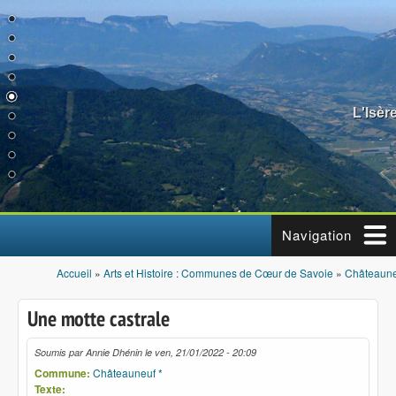
Aller au contenu principal
L'Isèr
Navigation
Accueil
»
Arts et Histoire : Communes de Cœur de Savoie
»
Châteaune
Vous êtes ici
Une motte castrale
Soumis par
Annie Dhénin
le
ven, 21/01/2022 - 20:09
Commune:
Châteauneuf *
Texte: