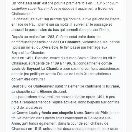
Un "
château neuf
" est cité pour la première fois en… 1015 :
novum
castellum super Isaram
. A cette époque il appartient à Boson de
Châteauneuf.
Le château s'élevait sur la crête qui domine la rive gauche de l'Isère,
en face de Pau : planté sur sa motte, il surveillait le passage et
assurait la possession du bac qui permettait de passer l'Isère.
Depuis au moins l'an 1283, Châteauneuf entre dans les
nombreuses possessions des
La Chambre
, vicomtes de Maurienne
; puis au milieu du XVe siècle, le fief passe par héritage aux
Seyssel-La Chambre.
Mais en 1491, Blanche, veuve du duc de Savoie Charles Ier dit le
Chasseur, et régente de 1489 à 1496, fait condamner le
comte
Louis de Seyssel-La Chambre
pour ses interventions audacieuses
dans le jeu politique avec la France de Louis XI : ses châteaux
doivent être détruits !
Seul celui de Châteauneuf subit finalement le châtiment :
il fut rasé
,
sa chapelle saint-Étienne disparut.
Les paroissiens élevèrent une nouvelle église après 1491, à peu
près à l'emplacement de l'église actuelle, donc toujours aux confins
nord de la paroisse.
Le Comte Louis y fonda une chapelle Notre-Dame de Pitié
: on en
trouve mention dans divers actes concernant la Collégiale Ste-
Anne, qu'il fonda également, dans la cour de son château de
Chamoux en 1515, unissant les deux sanctuaires pour mieux doter