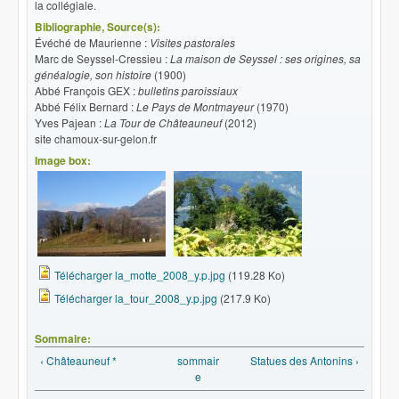
la collégiale.
Bibliographie, Source(s):
Évéché de Maurienne :
Visites pastorales
Marc de Seyssel-Cressieu :
La maison de Seyssel : ses origines, sa
généalogie, son histoire
(1900)
Abbé François GEX :
bulletins paroissiaux
Abbé Félix Bernard :
Le Pays de Montmayeur
(1970)
Yves Pajean :
La Tour de Châteauneuf
(2012)
site chamoux-sur-gelon.fr
Image box:
Télécharger la_motte_2008_y.p.jpg
(119.28 Ko)
Télécharger la_tour_2008_y.p.jpg
(217.9 Ko)
Sommaire:
‹ Châteauneuf *
sommair
Statues des Antonins ›
e