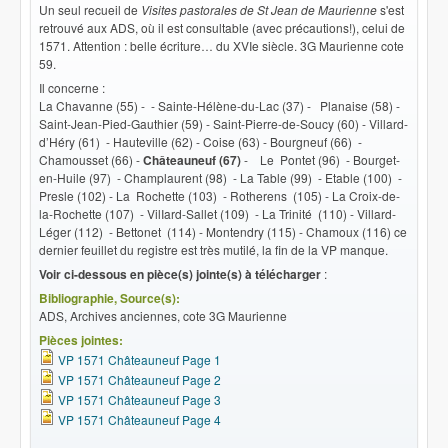
Un seul recueil de
Visites pastorales de St Jean de Maurienne
s'est
retrouvé aux ADS, où il est consultable (avec précautions!), celui de
1571. Attention : belle écriture… du XVIe siècle. 3G Maurienne cote
59.
Il concerne :
La Chavanne (55) - - Sainte-Hélène-du-Lac (37) - Planaise (58) -
Saint-Jean-Pied-Gauthier (59) - Saint-Pierre-de-Soucy (60) - Villard-
d’Héry (61) - Hauteville (62) - Coise (63) - Bourgneuf (66) -
Chamousset (66) -
Châteauneuf (67)
- Le Pontet (96) - Bourget-
en-Huile (97) - Champlaurent (98) - La Table (99) - Etable (100) -
Presle (102) - La Rochette (103) - Rotherens (105) - La Croix-de-
la-Rochette (107) - VilIard-Sallet (109) - La Trinité (110) - Villard-
Léger (112) - Bettonet (114) - Montendry (115) - Chamoux (116) ce
dernier feuillet du registre est très mutilé, la fin de la VP manque.
Voir ci-dessous en pièce(s) jointe(s) à télécharger
:
Bibliographie, Source(s):
ADS, Archives anciennes, cote 3G Maurienne
Pièces jointes:
VP 1571 Châteauneuf Page 1
VP 1571 Châteauneuf Page 2
VP 1571 Châteauneuf Page 3
VP 1571 Châteauneuf Page 4