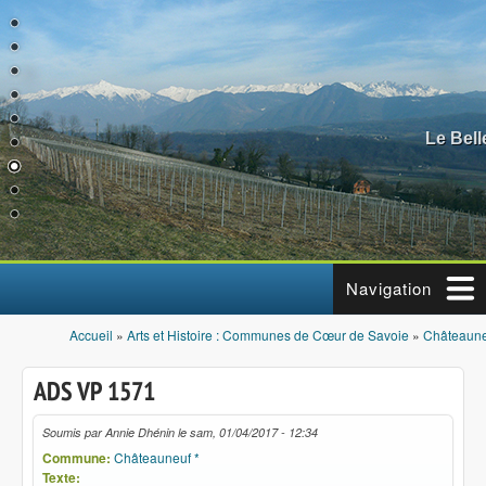
Aller au contenu principal
Le Bel
Navigation
Accueil
»
Arts et Histoire : Communes de Cœur de Savoie
»
Châteaune
Vous êtes ici
ADS VP 1571
Soumis par
Annie Dhénin
le
sam, 01/04/2017 - 12:34
Commune:
Châteauneuf *
Texte: