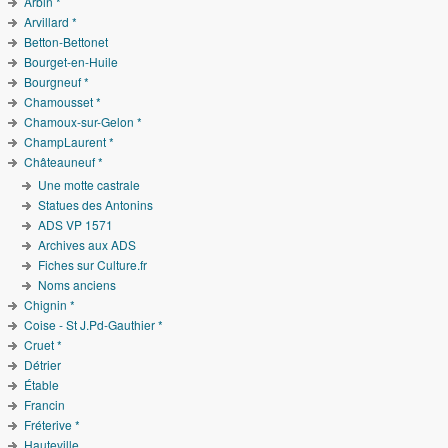
Arbin *
Arvillard *
Betton-Bettonet
Bourget-en-Huile
Bourgneuf *
Chamousset *
Chamoux-sur-Gelon *
ChampLaurent *
Châteauneuf *
Une motte castrale
Statues des Antonins
ADS VP 1571
Archives aux ADS
Fiches sur Culture.fr
Noms anciens
Chignin *
Coise - St J.Pd-Gauthier *
Cruet *
Détrier
Étable
Francin
Fréterive *
Hauteville