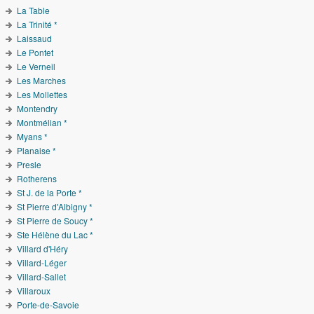
La Table
La Trinité *
Laissaud
Le Pontet
Le Verneil
Les Marches
Les Mollettes
Montendry
Montmélian *
Myans *
Planaise *
Presle
Rotherens
St J. de la Porte *
St Pierre d'Albigny *
St Pierre de Soucy *
Ste Hélène du Lac *
Villard d'Héry
Villard-Léger
Villard-Sallet
Villaroux
Porte-de-Savoie