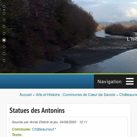
Aller au contenu principal
L'Is
Navigation
Accueil
»
Arts et Histoire : Communes de Cœur de Savoie
»
Châteaune
Vous êtes ici
Statues des Antonins
Soumis par
Annie Dhénin
le
jeu, 04/06/2020 - 12:11
Commune:
Châteauneuf *
Texte: