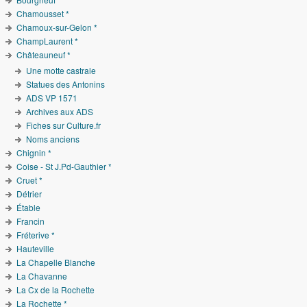
Chamousset *
Chamoux-sur-Gelon *
ChampLaurent *
Châteauneuf *
Une motte castrale
Statues des Antonins
ADS VP 1571
Archives aux ADS
Fiches sur Culture.fr
Noms anciens
Chignin *
Coise - St J.Pd-Gauthier *
Cruet *
Détrier
Étable
Francin
Fréterive *
Hauteville
La Chapelle Blanche
La Chavanne
La Cx de la Rochette
La Rochette *