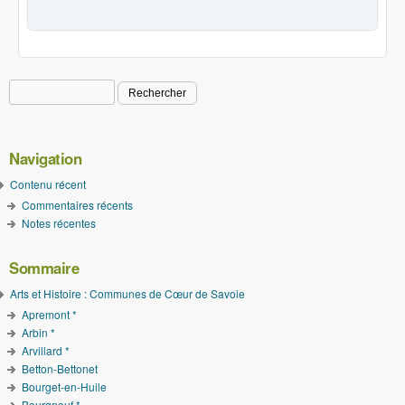
Rechercher
Formulaire de recherche
Navigation
Contenu récent
Commentaires récents
Notes récentes
Sommaire
Arts et Histoire : Communes de Cœur de Savoie
Apremont *
Arbin *
Arvillard *
Betton-Bettonet
Bourget-en-Huile
Bourgneuf *