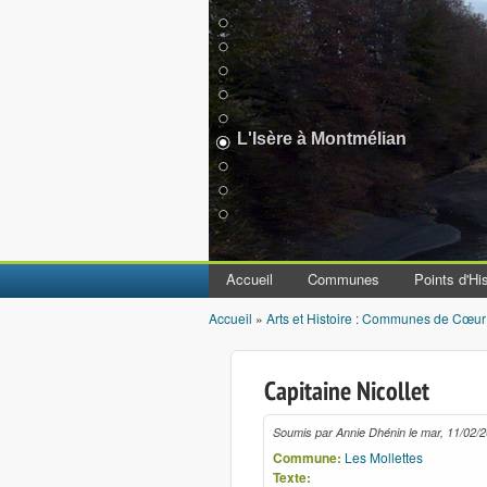
L'Isère à Montmélian
Accueil
Communes
Points d'His
Accueil
»
Arts et Histoire : Communes de Cœur
Vous êtes ici
Capitaine Nicollet
Soumis par
Annie Dhénin
le
mar, 11/02/2
Commune:
Les Mollettes
Texte: