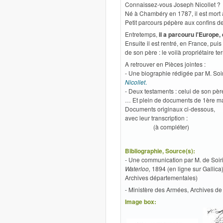
Connaissez-vous Joseph Nicollet ?
Né à Chambéry en 1787, il est mort a
Petit parcours pépère aux confins d
Entretemps,
il a parcouru l'Europe
Ensuite il est rentré, en France, pui
de son père : le voilà propriétaire te
A retrouver en Pièces jointes :
- Une biographie rédigée par M. S
Nicollet
.
- Deux testaments : celui de son p
… Et plein de documents de 1ère mai
Documents originaux ci-dessous,
avec leur transcr
(à compléter)
Bibliographie, Source(s):
-
Une communication
par M. de Soiri
Waterloo,
1894 (en ligne sur Gallica)
Archives départementales)
- Ministère des Armées, Archives de
Image box: