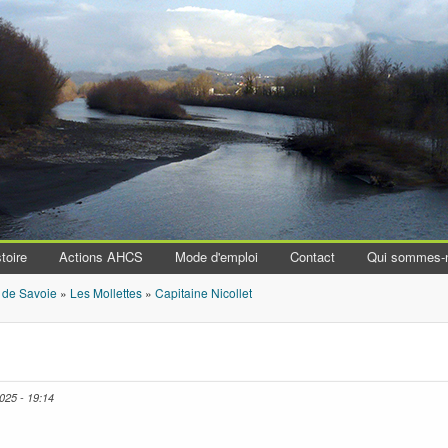
Aller au contenu principal
toire
Actions AHCS
Mode d'emploi
Contact
Qui sommes-
 de Savoie
»
Les Mollettes
»
Capitaine Nicollet
025 - 19:14