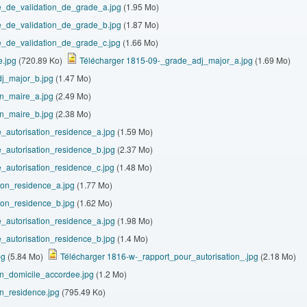
_de_validation_de_grade_a.jpg
(1.95 Mo)
_de_validation_de_grade_b.jpg
(1.87 Mo)
_de_validation_de_grade_c.jpg
(1.66 Mo)
e.jpg
(720.89 Ko)
Télécharger 1815-09-_grade_adj_major_a.jpg
(1.69 Mo)
j_major_b.jpg
(1.47 Mo)
on_maire_a.jpg
(2.49 Mo)
on_maire_b.jpg
(2.38 Mo)
autorisation_residence_a.jpg
(1.59 Mo)
autorisation_residence_b.jpg
(2.37 Mo)
autorisation_residence_c.jpg
(1.48 Mo)
ion_residence_a.jpg
(1.77 Mo)
ion_residence_b.jpg
(1.62 Mo)
autorisation_residence_a.jpg
(1.98 Mo)
autorisation_residence_b.jpg
(1.4 Mo)
pg
(5.84 Mo)
Télécharger 1816-w-_rapport_pour_autorisation_.jpg
(2.18 Mo)
on_domicile_accordee.jpg
(1.2 Mo)
on_residence.jpg
(795.49 Ko)