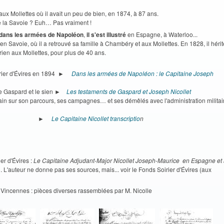
ux Mollettes où il avait un peu de bien, en 1874, à 87 ans.
e la Savoie ? Euh… Pas vraiment !
, dans les armées de Napoléon
,
il s'est illustré
en Espagne, à Waterloo...
s en Savoie, où il a retrouvé sa famille à Chambéry et aux Mollettes. En 1828, il hérit
rrien aux Mollettes, pour plus de 40 ans.
oirier d'Évires en 1894 ►
Dans les armées de Napoléon : le Capitaine Joseph
ère Gaspard et le sien ►
Les testaments de Gaspard et Joseph Nicollet
n sur son parcours, ses campagnes… et ses démêlés avec l'administration militai
iption : ►
Le Capitaine Nicollet transcriptio
n
er d'Évires :
Le Capitaine Adjudant-Major Nicollet Joseph-Maurice en Espagne et
. L'auteur ne donne pas ses sources, mais... voir le Fonds Soirier d'Évires (aux
 Vincennes : pièces diverses rassemblées par M. Nicolle