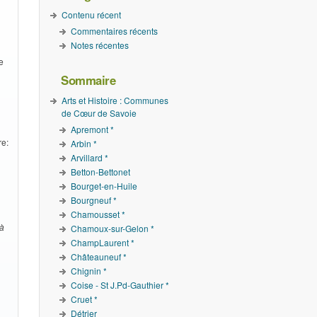
Contenu récent
Commentaires récents
Notes récentes
e
Sommaire
Arts et Histoire : Communes
de Cœur de Savoie
Apremont *
re:
Arbin *
Arvillard *
Betton-Bettonet
Bourget-en-Huile
Bourgneuf *
Chamousset *
 à
Chamoux-sur-Gelon *
ChampLaurent *
Châteauneuf *
Chignin *
Coise - St J.Pd-Gauthier *
Cruet *
Détrier