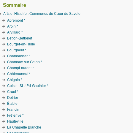
Sommaire
Arts et Histoire : Communes de Cœur de Savoie
Apremont *
Arbin *
Arvillard *
Betton-Bettonet
Bourget-en-Huile
Bourgneuf *
Chamousset *
Chamoux-sur-Gelon *
ChampLaurent *
Châteauneuf *
Chignin *
Coise - St J.Pd-Gauthier *
Cruet *
Détrier
Étable
Francin
Fréterive *
Hauteville
La Chapelle Blanche
La Chavanne