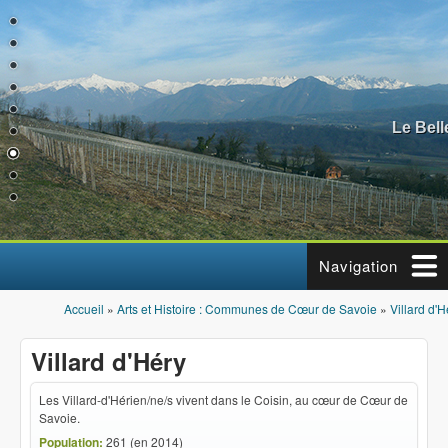
Aller au contenu principal
Le Bel
Navigation
Accueil
»
Arts et Histoire : Communes de Cœur de Savoie
»
Villard d'H
Vous êtes ici
Villard d'Héry
Les Villard-d'Hérien/ne/s vivent dans le Coisin, au cœur de Cœur de
Savoie.
Population:
261 (en 2014)