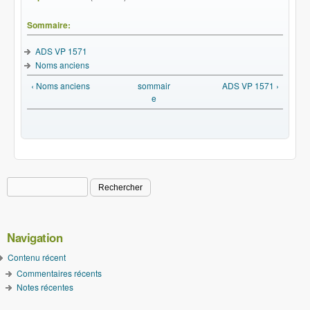
Sommaire:
ADS VP 1571
Noms anciens
‹ Noms anciens
sommair
ADS VP 1571 ›
e
Rechercher
Formulaire de recherche
Navigation
Contenu récent
Commentaires récents
Notes récentes