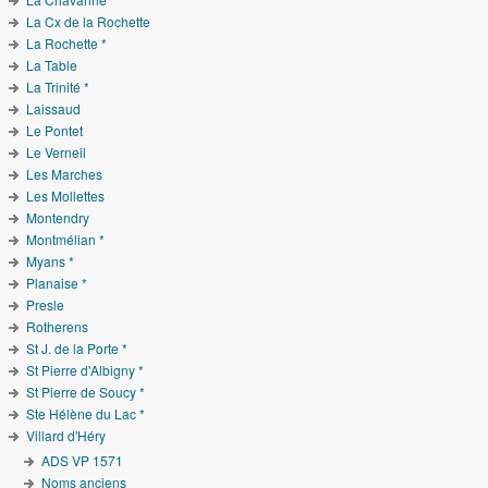
La Cx de la Rochette
La Rochette *
La Table
La Trinité *
Laissaud
Le Pontet
Le Verneil
Les Marches
Les Mollettes
Montendry
Montmélian *
Myans *
Planaise *
Presle
Rotherens
St J. de la Porte *
St Pierre d'Albigny *
St Pierre de Soucy *
Ste Hélène du Lac *
Villard d'Héry
ADS VP 1571
Noms anciens