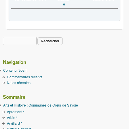
e
Rechercher
Formulaire de recherche
Navigation
Contenu récent
Commentaires récents
Notes récentes
Sommaire
Arts et Histoire : Communes de Cœur de Savoie
Apremont *
Arbin *
Arvillard *
Betton-Bettonet