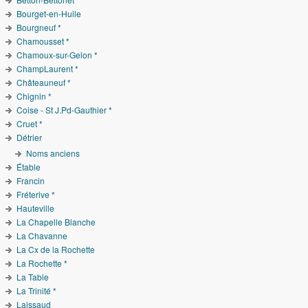
Bourget-en-Huile
Bourgneuf *
Chamousset *
Chamoux-sur-Gelon *
ChampLaurent *
Châteauneuf *
Chignin *
Coise - St J.Pd-Gauthier *
Cruet *
Détrier
Noms anciens
Étable
Francin
Fréterive *
Hauteville
La Chapelle Blanche
La Chavanne
La Cx de la Rochette
La Rochette *
La Table
La Trinité *
Laissaud