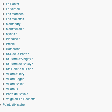
Le Pontet
Le Verneil
Les Marches
Les Mollettes
Montendry
Montmélian *
Myans *
Planaise *
Presle
Rotherens
St J. de la Porte *
St Pierre d'Albigny *
St Pierre de Soucy *
Ste Hélène du Lac *
Villard d'Héry
Villard-Léger
Villard-Sallet
Villaroux
Porte-de-Savoie
Valgelon-La Rochette
Points d'Histoire