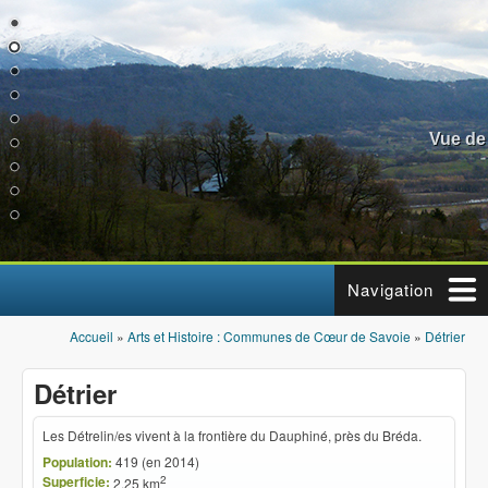
Aller au contenu principal
Vue de
Navigation
Accueil
»
Arts et Histoire : Communes de Cœur de Savoie
»
Détrier
Vous êtes ici
Détrier
Les Détrelin/es vivent à la frontière du Dauphiné, près du Bréda.
Population:
419 (en 2014)
Superficie:
2
2,25 km