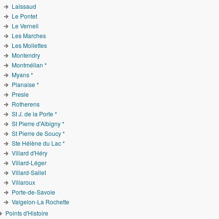
Laissaud
Le Pontet
Le Verneil
Les Marches
Les Mollettes
Montendry
Montmélian *
Myans *
Planaise *
Presle
Rotherens
St J. de la Porte *
St Pierre d'Albigny *
St Pierre de Soucy *
Ste Hélène du Lac *
Villard d'Héry
Villard-Léger
Villard-Sallet
Villaroux
Porte-de-Savoie
Valgelon-La Rochette
Points d'Histoire