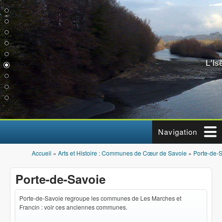
Aller au contenu principal
L'Is
Navigation
Accueil
»
Arts et Histoire : Communes de Cœur de Savoie
»
Porte-de-
Vous êtes ici
Porte-de-Savoie
Porte-de-Savoie regroupe les communes de Les Marches et
Francin : voir ces anciennes communes.