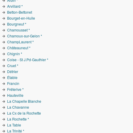
Arbin *
Arvillard *
Betton-Bettonet
Bourget-en-Huile
Bourgneuf *
Chamousset *
Chamoux-sur-Gelon *
ChampLaurent *
Châteauneuf *
Chignin *
Coise - St J.Pd-Gauthier *
Cruet *
Détrier
Étable
Francin
Fréterive *
Hauteville
La Chapelle Blanche
La Chavanne
La Cx de la Rochette
La Rochette *
La Table
La Trinité *