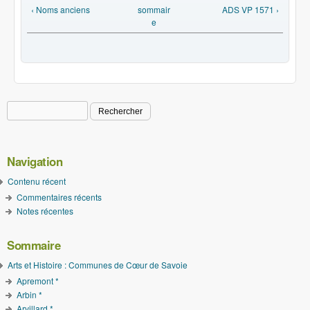
‹ Noms anciens
sommair
ADS VP 1571 ›
e
Rechercher
Formulaire de recherche
Navigation
Contenu récent
Commentaires récents
Notes récentes
Sommaire
Arts et Histoire : Communes de Cœur de Savoie
Apremont *
Arbin *
Arvillard *