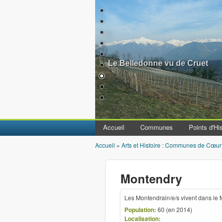
Le Belledonne vu de Cruet
Accueil
Communes
Points d'His
Accueil
»
Arts et Histoire : Communes de Cœur
Vous êtes ici
Montendry
Les Montendrain/e/s vivent dans le 
Population:
60 (en 2014)
Localisation: