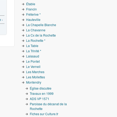
Étable
Francin
Fréterive *
Hauteville
e ›
La Chapelle Blanche
La Chavanne
La Cx de la Rochette
La Rochette *
La Table
La Trinité *
Laissaud
Le Pontet
Le Verneil
Les Marches
Les Mollettes
Montendry
Église discutée
Travaux en 1999
ADS VP 1571
Paroisse du décanat de la
Rochette
Fiches sur Culture.fr