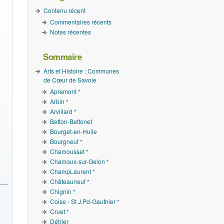
Contenu récent
Commentaires récents
Notes récentes
Sommaire
Arts et Histoire : Communes
de Cœur de Savoie
Apremont *
Arbin *
Arvillard *
Betton-Bettonet
Bourget-en-Huile
Bourgneuf *
Chamousset *
Chamoux-sur-Gelon *
ChampLaurent *
Châteauneuf *
Chignin *
Coise - St J.Pd-Gauthier *
Cruet *
Détrier