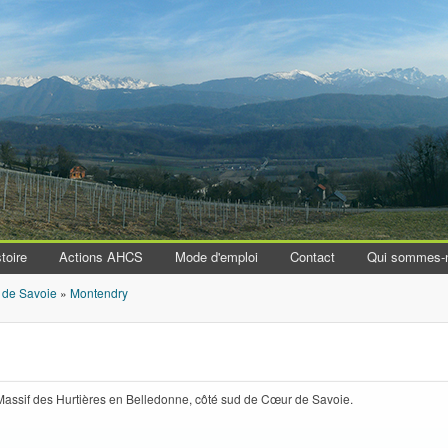
Aller au contenu principal
toire
Actions AHCS
Mode d'emploi
Contact
Qui sommes-
 de Savoie
»
Montendry
Massif des Hurtières en Belledonne, côté sud de Cœur de Savoie.