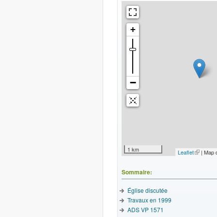
1 km
Leaflet
(le lien e
| Map 
Sommaire:
Église discutée
Travaux en 1999
ADS VP 1571