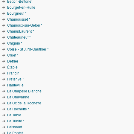
Betton-Bettonet
Bourget-en-Huile
Bourgneuf *
Chamousset *
Chamoux-sur-Gelon *
ChampLaurent *
Châteauneuf *
Chignin *
Coise - St J.Pd-Gauthier *
Cruet *
Détrier
Étable
Francin
Fréterive *
Hauteville
La Chapelle Blanche
La Chavanne
La Cx de la Rochette
La Rochette *
La Table
La Trinité *
Laissaud
Le Pontet