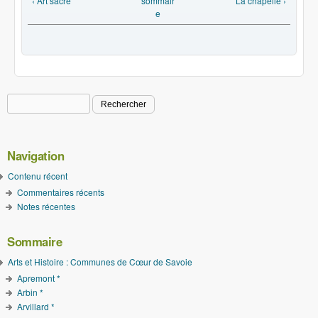
‹ Art sacré
sommair
La chapelle ›
e
Rechercher
Formulaire de recherche
Navigation
Contenu récent
Commentaires récents
Notes récentes
Sommaire
Arts et Histoire : Communes de Cœur de Savoie
Apremont *
Arbin *
Arvillard *