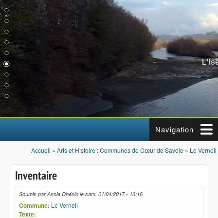
Aller au contenu principal
L'Is
Navigation
Accueil
»
Arts et Histoire : Communes de Cœur de Savoie
»
Le Verneil
Vous êtes ici
Inventaire
Soumis par
Annie Dhénin
le
sam, 01/04/2017 - 16:16
Commune:
Le Verneil
Texte: