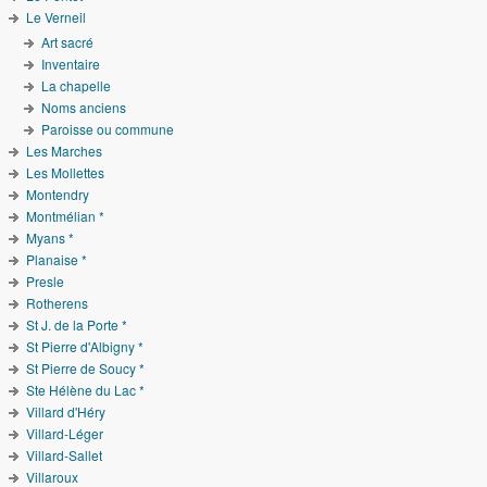
Le Verneil
Art sacré
Inventaire
La chapelle
Noms anciens
Paroisse ou commune
Les Marches
Les Mollettes
Montendry
Montmélian *
Myans *
Planaise *
Presle
Rotherens
St J. de la Porte *
St Pierre d'Albigny *
St Pierre de Soucy *
Ste Hélène du Lac *
Villard d'Héry
Villard-Léger
Villard-Sallet
Villaroux