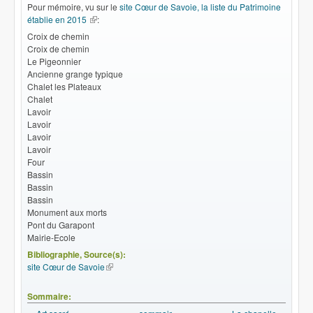
Pour mémoire, vu sur le
site Cœur de Savoie, la liste du Patrimoine
établie en 2015
(le lien est externe)
:
Croix de chemin
Croix de chemin
Le Pigeonnier
Ancienne grange typique
Chalet les Plateaux
Chalet
Lavoir
Lavoir
Lavoir
Lavoir
Four
Bassin
Bassin
Bassin
Monument aux morts
Pont du Garapont
Mairie-Ecole
Bibliographie, Source(s):
site Cœur de Savoie
(le lien est externe)
Sommaire: