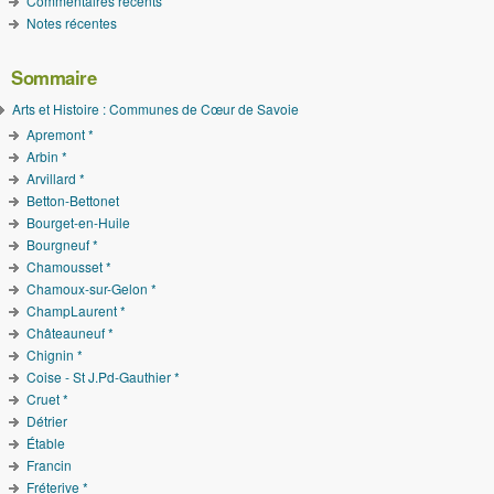
Commentaires récents
Notes récentes
Sommaire
Arts et Histoire : Communes de Cœur de Savoie
Apremont *
Arbin *
Arvillard *
Betton-Bettonet
Bourget-en-Huile
Bourgneuf *
Chamousset *
Chamoux-sur-Gelon *
ChampLaurent *
Châteauneuf *
Chignin *
Coise - St J.Pd-Gauthier *
Cruet *
Détrier
Étable
Francin
Fréterive *