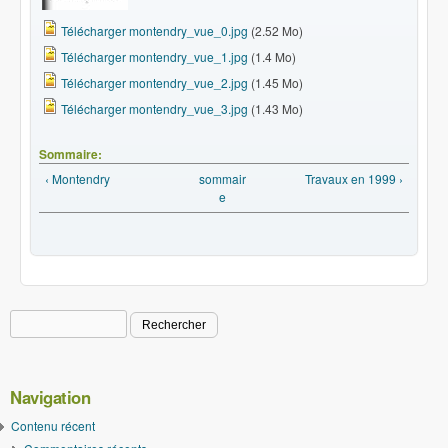
Télécharger montendry_vue_0.jpg
(2.52 Mo)
Télécharger montendry_vue_1.jpg
(1.4 Mo)
Télécharger montendry_vue_2.jpg
(1.45 Mo)
Télécharger montendry_vue_3.jpg
(1.43 Mo)
Sommaire:
‹ Montendry
sommair
Travaux en 1999 ›
e
Rechercher
Formulaire de recherche
Navigation
Contenu récent