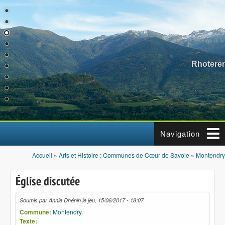
Aller au contenu principal
Rhotere
Navigation
Accueil
»
Arts et Histoire : Communes de Cœur de Savoie
»
Montendry
Vous êtes ici
Église discutée
Soumis par
Annie Dhénin
le
jeu, 15/06/2017 - 18:07
Commune:
Montendry
Texte: