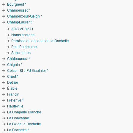
Bourgneuf *
Chamousset *
Chamoux-sur-Gelon *
ChampLaurent *
ADS VP 1571
Noms anciens
Paroisse du décanat de la Rochette
Petit Patrimoine
Sanctuaires
Châteauneuf *
Chignin *
Coise - St J.Pd-Gauthier *
Cruet *
Détrier
Étable
Francin
Fréterive *
Hauteville
La Chapelle Blanche
La Chavanne
La Cx de la Rochette
La Rochette *