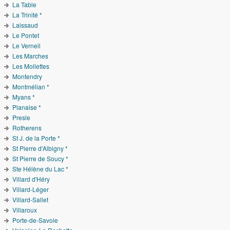
La Table
La Trinité *
Laissaud
Le Pontet
Le Verneil
Les Marches
Les Mollettes
Montendry
Montmélian *
Myans *
Planaise *
Presle
Rotherens
St J. de la Porte *
St Pierre d'Albigny *
St Pierre de Soucy *
Ste Hélène du Lac *
Villard d'Héry
Villard-Léger
Villard-Sallet
Villaroux
Porte-de-Savoie