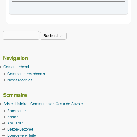
Rechercher
Formulaire de recherche
Navigation
Contenu récent
Commentaires récents
Notes récentes
Sommaire
Arts et Histoire : Communes de Cœur de Savoie
Apremont *
Arbin *
Arvillard *
Betton-Bettonet
Bourget-en-Huile