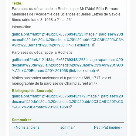
Texte:
Paroisses du décanat de la Rochette par Mr l’Abbé Félix Bernard
Mémoires de l’Académie des Sciences et Belles Lettres de Savoie
6ème série tome 3 1958 p 21 … 261
Introduction
gallica.bnf.fr/ark:/12148/bpt6k65769343/f23.image.r=paroisse%20d
ecanat%20de%20la%20rochette%20%20abb%C3%A9%20f%C3%
A9lix%20Bernard%20%201958 (link is external)
(le lien est externe)
Paroisses du décanat de la Rochette
gallica.bnf.fr/ark:/12148/bpt6k65769343/f263.image.r=paroisse%20
decanat%20de%20la%20rochette%20%20abb%C3%A9%20f%C3
%A9lix%20Bernard%20%201958 (link is external)
(le lien est externe)
Visites pastorales anciennes et à partir de 1689, 1717, etc et
monographie de la paroisse de Champlaurent p177
Bibliographie, Source(s):
gallica.bnf.fr/ark:/12148/bpt6k65769343/f179.image.r=paroisse%20
decanat%20de%20la%20rochette%20%20abb%C3%A9%20f%C3
%A9lix%20Bernard%20%201958
(le lien est externe)
Sommaire:
‹ Noms anciens
sommair
Petit Patrimoine ›
e