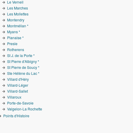
Le Verneil
Les Marches
Les Mollettes
Montendry
Montmélian *
Myans *
Planaise *
Presle
Rotherens
St J. de la Porte *
St Pierre d'Albigny *
St Pierre de Soucy *
Ste Hélène du Lac *
Villard d'Héry
Villard-Léger
Villard-Sallet
Villaroux
Porte-de-Savoie
Valgelon-La Rochette
Points d'Histoire