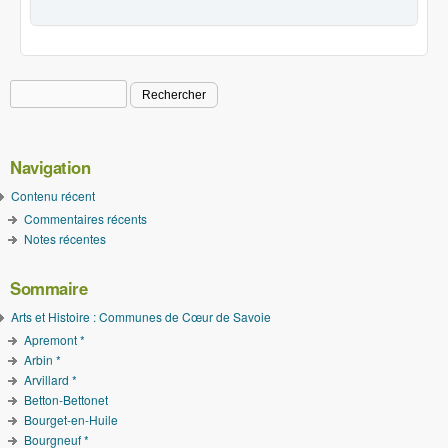
Rechercher
Formulaire de recherche
Navigation
Contenu récent
Commentaires récents
Notes récentes
Sommaire
Arts et Histoire : Communes de Cœur de Savoie
Apremont *
Arbin *
Arvillard *
Betton-Bettonet
Bourget-en-Huile
Bourgneuf *