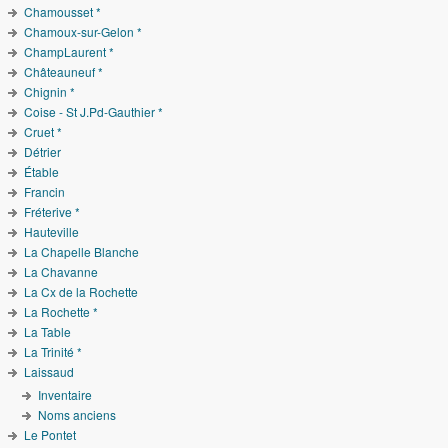
Chamousset *
Chamoux-sur-Gelon *
ChampLaurent *
Châteauneuf *
Chignin *
Coise - St J.Pd-Gauthier *
Cruet *
Détrier
Étable
Francin
Fréterive *
Hauteville
La Chapelle Blanche
La Chavanne
La Cx de la Rochette
La Rochette *
La Table
La Trinité *
Laissaud
Inventaire
Noms anciens
Le Pontet