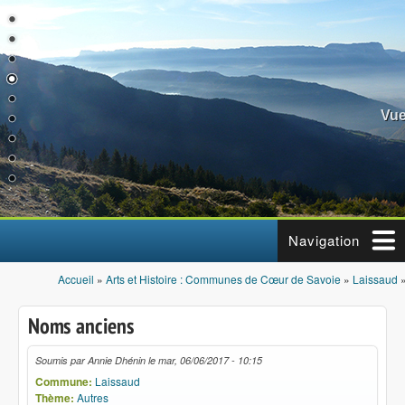
Aller au contenu principal
Vue
Navigation
Accueil
»
Arts et Histoire : Communes de Cœur de Savoie
»
Laissaud
Vous êtes ici
Noms anciens
Soumis par
Annie Dhénin
le
mar, 06/06/2017 - 10:15
Commune:
Laissaud
Thème:
Autres