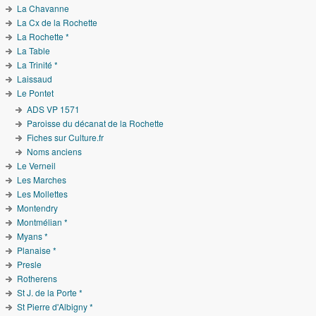
La Chavanne
La Cx de la Rochette
La Rochette *
La Table
La Trinité *
Laissaud
Le Pontet
ADS VP 1571
Paroisse du décanat de la Rochette
Fiches sur Culture.fr
Noms anciens
Le Verneil
Les Marches
Les Mollettes
Montendry
Montmélian *
Myans *
Planaise *
Presle
Rotherens
St J. de la Porte *
St Pierre d'Albigny *