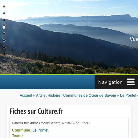
Aller au contenu principal
Vue
Navigation
Accueil
»
Arts et Histoire : Communes de Cœur de Savoie
»
Le Pontet
Vous êtes ici
Fiches sur Culture.fr
Soumis par
Annie Dhénin
le
sam, 01/04/2017 - 15:17
Commune:
Le Pontet
Texte: