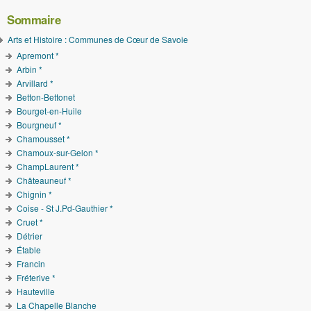
Sommaire
Arts et Histoire : Communes de Cœur de Savoie
Apremont *
Arbin *
Arvillard *
Betton-Bettonet
Bourget-en-Huile
Bourgneuf *
Chamousset *
Chamoux-sur-Gelon *
ChampLaurent *
Châteauneuf *
Chignin *
Coise - St J.Pd-Gauthier *
Cruet *
Détrier
Étable
Francin
Fréterive *
Hauteville
La Chapelle Blanche