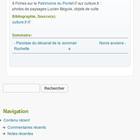
9 Fiches sur le
Patrimoine du Pontet
(le lien est externe)
sur culture.fr :
photos de paysages Lucien Bégule, objets de culte
Bibliographie, Source(s):
culture.fr
(le lien est externe)
Sommaire:
‹ Paroisse du décanat de la
sommair
Noms anciens ›
Rochette
e
Rechercher
Formulaire de recherche
Navigation
Contenu récent
Commentaires récents
Notes récentes