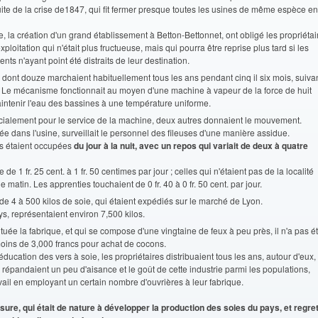
suite de la crise de1847, qui fit fermer presque toutes les usines de même espèce en
, la création d'un grand établissement à Betton-Bettonnet, ont obligé les propriétai
itation qui n'était plus fructueuse, mais qui pourra être reprise plus tard si les
nts n'ayant point été distraits de leur destination.
 dont douze marchaient habituellement tous les ans pendant cinq il six mois, suiva
 Le mécanisme fonctionnait au moyen d'une machine à vapeur de la force de huit
intenir l'eau des bassines à une température uniforme.
cialement pour le service de la machine, deux autres donnaient le mouvement.
ée dans l'usine, surveillait le personnel des fileuses d'une manière assidue.
s étaient occupées
du jour à la nuit, avec un repos qui variait de deux à quatre
 1 fr. 25 cent. à 1 fr. 50 centimes par jour ; celles qui n'étaient pas de la localité
matin. Les apprenties touchaient de 0 fr. 40 à 0 fr. 50 cent. par jour.
 de 4 à 500 kilos de soie, qui étaient expédiés sur le marché de Lyon.
s, représentaient environ 7,500 kilos.
uée la fabrique, et qui se compose d'une vingtaine de feux à peu près, il n'a pas é
oins de 3,000 francs pour achat de cocons.
éducation des vers à soie, les propriétaires distribuaient tous les ans, autour d'eux,
 répandaient un peu d'aisance et le goût de cette industrie parmi les populations,
vail en employant un certain nombre d'ouvrières à leur fabrique.
ure, qui était de nature à développer la production des soies du pays, et regre