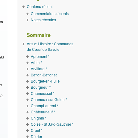
Contenu récent
Commentaires récents
Notes récentes
es
Sommaire
Arts et Histoire : Communes
de Cœur de Savoie
Apremont *
les
Arbin *
Arvillard *
Betton-Bettonet
Bourget-en-Huile
on
Bourgneuf *
Chamousset *
10,
Chamoux-sur-Gelon *
ChampLaurent *
Châteauneuf *
Chignin *
Coise - St J.Pd-Gauthier *
Cruet *
Détrier