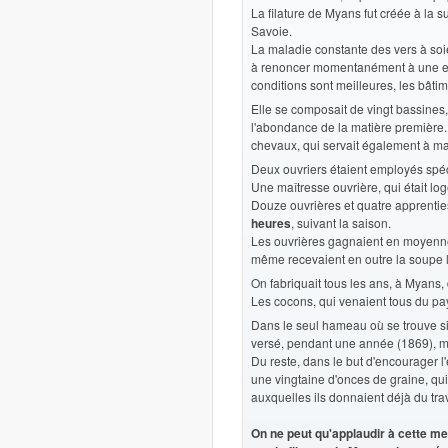
La filature de Myans fut créée à la 
Savoie.
La maladie constante des vers à soie
à renoncer momentanément à une explo
conditions sont meilleures, les bâtime
Elle se composait de vingt bassines,
l'abondance de la matière première.
chevaux, qui servait également à ma
Deux ouvriers étaient employés spé
Une maîtresse ouvrière, qui était log
Douze ouvrières et quatre apprentie
heures
, suivant la saison.
Les ouvrières gagnaient en moyenne de
même recevaient en outre la soupe le 
On fabriquait tous les ans, à Myans,
Les cocons, qui venaient tous du pay
Dans le seul hameau où se trouve sit
versé, pendant une année (1869), m
Du reste, dans le but d'encourager l'
une vingtaine d'onces de graine, qui
auxquelles ils donnaient déjà du tra
On ne peut qu'applaudir à cette mes