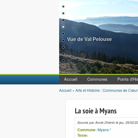
Vue de Val Pelouse
Accueil
Communes
Points d'His
Accueil
»
Arts et Histoire : Communes de Cœur
Vous êtes ici
La soie à Myans
Soumis par
Annie Dhénin
le
jeu, 29/02/2
Commune:
Myans *
Texte: