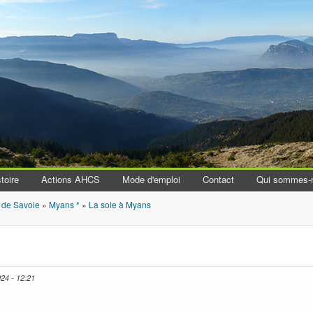
Aller au contenu principal
toire
Actions AHCS
Mode d'emploi
Contact
Qui sommes-
 de Savoie
»
Myans *
»
La soie à Myans
024 - 12:21