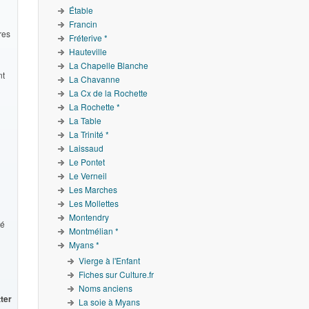
Étable
Francin
res
Fréterive *
Hauteville
La Chapelle Blanche
nt
La Chavanne
La Cx de la Rochette
La Rochette *
La Table
La Trinité *
Laissaud
Le Pontet
Le Verneil
Les Marches
Les Mollettes
Montendry
té
Montmélian *
Myans *
Vierge à l'Enfant
Fiches sur Culture.fr
Noms anciens
tter
La soie à Myans