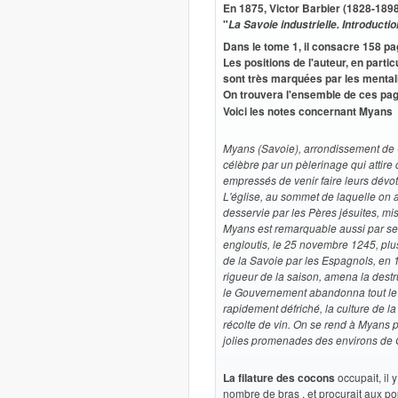
En 1875, Victor Barbier (1828-1898) 
"
La Savoie industrielle. Introductio
Dans le tome 1, il consacre 158 pag
Les positions de l'auteur, en parti
sont très marquées par les mentalit
On trouvera l'ensemble de ces page
Voici les notes concernant Myans
Myans (Savoie), arrondissement de
célèbre par un pèlerinage qui attir
empressés de venir faire leurs dévoti
L'église, au sommet de laquelle on 
desservie par les Pères jésuites, mi
Myans est remarquable aussi par ses
engloutis, le 25 novembre 1245, plusi
de la Savoie par les Espagnols, en 
rigueur de la saison, amena la destru
le Gouvernement abandonna tout le ter
rapidement défriché, la culture de l
récolte de vin. On se rend à Myans p
jolies promenades des environs de
La filature des cocons
occupait, il 
nombre de bras , et procurait aux p