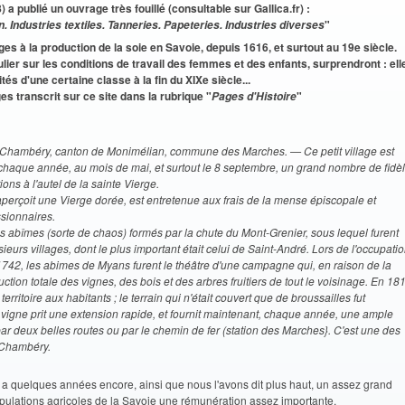
a publié un ouvrage très fouillé (consultable sur Gallica.fr) :
"
n. Industries textiles. Tanneries. Papeteries. Industries diverses
es à la production de la soie en Savoie, depuis 1616, et surtout au 19e siècle.
culier sur les conditions de travail des femmes et des enfants, surprendront : ell
és d'une certaine classe à la fin du XIXe siècle...
s transcrit sur ce site dans la rubrique "
"
Pages d'Histoire
 Chambéry, canton de Monimélian, commune des Marches. — Ce petit village est
e chaque année, au mois de mai, et surtout le 8 septembre, un grand nombre de fidè
ons à l'autel de la sainte Vierge.
aperçoit une Vierge dorée, est entretenue aux frais de la mense épiscopale et
ssionnaires.
 abîmes (sorte de chaos) formés par la chute du Mont-Grenier, sous lequel furent
eurs villages, dont le plus important était celui de Saint-André. Lors de l'occupati
1742, les abimes de Myans furent le théâtre d'une campagne qui, en raison de la
ction totale des vignes, des bois et des arbres fruitiers de tout le voisinage. En 18
ritoire aux habitants ; le terrain qui n'était couvert que de broussailles fut
a vigne prit une extension rapide, et fournit maintenant, chaque année, une ample
ar deux belles routes ou par le chemin de fer (station des Marches}. C'est une des
 Chambéry.
y a quelques années encore, ainsi que nous l'avons dit plus haut, un assez grand
opulations agricoles de la Savoie une rémunération assez importante.