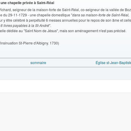
 une chapelle privée à Saint-Réal
ichard, seigneur de la maison-forte de Saint-Réal, co-seigneur de la vallée de Boz
êque du 29-11-1729 - une chapelle domestique "
dans sa maison-forte de Saint-Réal,
our y être célébré à perpétuité 6 messes annuelles pour le repos de son âme et cell
 livres payables à la St-André
".
pelle dédiée au "Saint Nom de Jésus", mais son aménagement n'est pas précisé.
nsinuation St-Pierre d'Albigny. 1730)
sommaire
Église st-Jean-Baptist