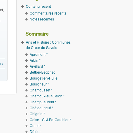
Contenu récent
el,
Commentaires récents
Notes récentes
e
Sommaire
Arts et Histoire : Communes
de Cœur de Savoie
Apremont *
Arbin *
e ›
Arvillard *
Betton-Bettonet
Bourget-en-Huile
Bourgneuf *
Chamousset *
Chamoux-sur-Gelon *
ChampLaurent *
Châteauneuf *
Chignin *
Coise - St J.Pd-Gauthier *
Cruet *
Détrier