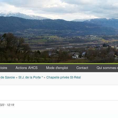
Aller au contenu principal
toire
Actions AHCS
Mode d'emploi
Contact
Qui sommes-
 de Savoie
»
St J. de la Porte *
»
Chapelle privée St-Réal
023 - 12:19