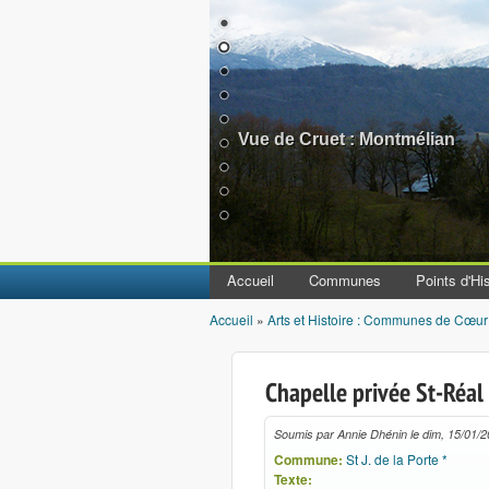
Vue de Cruet : Montmélian
Accueil
Communes
Points d'His
Accueil
»
Arts et Histoire : Communes de Cœur
Vous êtes ici
Chapelle privée St-Réal
Soumis par
Annie Dhénin
le
dim, 15/01/2
Commune:
St J. de la Porte *
Texte: