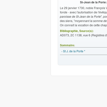
St-Jean de la Porte:
Le 29 janvier 1730, noble François V
fonde - avec l'autorisation de l'év
paroisse de St-Jean de la Porte
", p
des siens, "
moyennant la somme de 6
On connaît la vocation de cette cha
Bibliographie, Source(s):
AD073, 2C 1138, vue 6 (Registres d'i
Sommaire:
‹ St J. de la Porte *