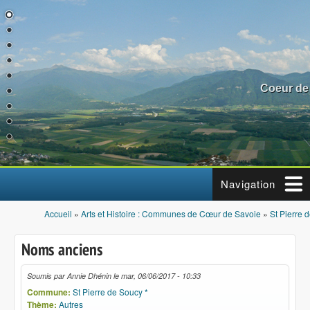
Aller au contenu principal
Coeur de
Navigation
Accueil
»
Arts et Histoire : Communes de Cœur de Savoie
»
St Pierre 
Vous êtes ici
Noms anciens
Soumis par
Annie Dhénin
le
mar, 06/06/2017 - 10:33
Commune:
St Pierre de Soucy *
Thème:
Autres