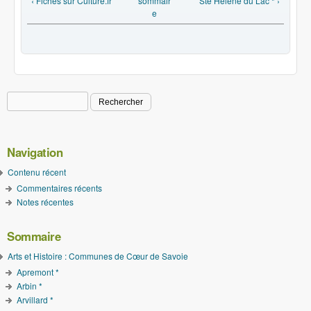
‹ Fiches sur Culture.fr
sommair
Ste Hélène du Lac * ›
e
Rechercher
Formulaire de recherche
Navigation
Contenu récent
Commentaires récents
Notes récentes
Sommaire
Arts et Histoire : Communes de Cœur de Savoie
Apremont *
Arbin *
Arvillard *