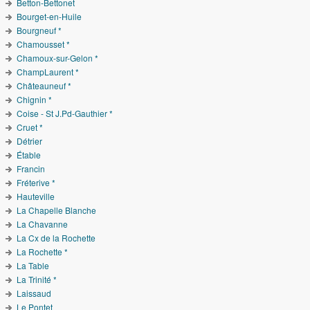
Betton-Bettonet
Bourget-en-Huile
Bourgneuf *
Chamousset *
Chamoux-sur-Gelon *
ChampLaurent *
Châteauneuf *
Chignin *
Coise - St J.Pd-Gauthier *
Cruet *
Détrier
Étable
Francin
Fréterive *
Hauteville
La Chapelle Blanche
La Chavanne
La Cx de la Rochette
La Rochette *
La Table
La Trinité *
Laissaud
Le Pontet