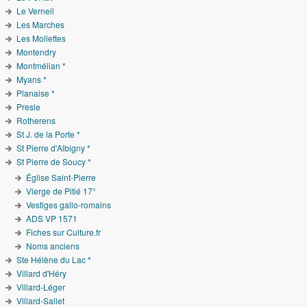
Le Verneil
Les Marches
Les Mollettes
Montendry
Montmélian *
Myans *
Planaise *
Presle
Rotherens
St J. de la Porte *
St Pierre d'Albigny *
St Pierre de Soucy *
Église Saint-Pierre
Vierge de Pitié 17°
Vestiges gallo-romains
ADS VP 1571
Fiches sur Culture.fr
Noms anciens
Ste Hélène du Lac *
Villard d'Héry
Villard-Léger
Villard-Sallet