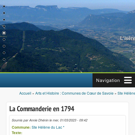
Aller au contenu principal
L'Isèr
Navigation
Accueil
»
Arts et Histoire : Communes de Cœur de Savoie
»
Ste Hélène
Vous êtes ici
La Commanderie en 1794
Soumis par
Annie Dhénin
le
mer, 01/03/2023 - 09:42
Commune:
Ste Hélène du Lac *
Texte: