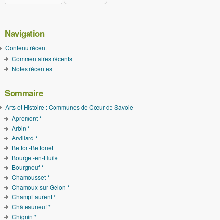
Formulaire de recherche
Navigation
Contenu récent
Commentaires récents
Notes récentes
Sommaire
Arts et Histoire : Communes de Cœur de Savoie
Apremont *
Arbin *
Arvillard *
Betton-Bettonet
Bourget-en-Huile
Bourgneuf *
Chamousset *
Chamoux-sur-Gelon *
ChampLaurent *
Châteauneuf *
Chignin *