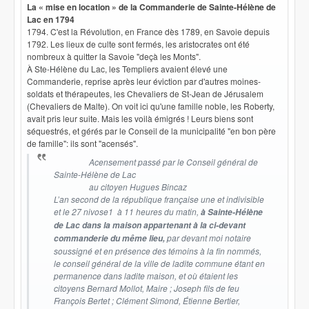
La « mise en location » de la Commanderie de Sainte-Hélène de
Lac en 1794
1794. C'est la Révolution, en France dès 1789, en Savoie depuis
1792. Les lieux de culte sont fermés, les aristocrates ont été
nombreux à quitter la Savoie "deçà les Monts".
À Ste-Hélène du Lac, les Templiers avaient élevé une
Commanderie, reprise après leur éviction par d'autres moines-
soldats et thérapeutes, les Chevaliers de St-Jean de Jérusalem
(Chevaliers de Malte). On voit ici qu'une famille noble, les Roberty,
avait pris leur suite. Mais les voilà émigrés ! Leurs biens sont
séquestrés, et gérés par le Conseil de la municipalité "en bon père
de famille": ils sont "acensés".
Acensement passé par le Conseil général de
Sainte-Hélène de Lac
au citoyen Hugues Bincaz
L’an second de la république française une et indivisible
et le 27 nivose1 à 11 heures du matin,
à Sainte-Hélène
de Lac dans la maison appartenant à la ci-devant
par devant moi notaire
commanderie du même lieu,
soussigné et en présence des témoins à la fin nommés,
le conseil général de la ville de ladite commune étant en
permanence dans ladite maison, et où étaient les
citoyens Bernard Mollot, Maire ; Joseph fils de feu
François Bertet ; Clément Simond, Étienne Bertier,