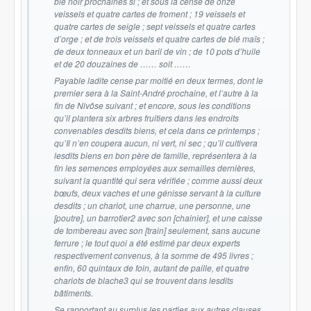
blé noir prochaines si ; et sous la cense de onze
veissels et quatre cartes de froment ; 19 veissels et
quatre cartes de seigle ; sept veissels et quatre cartes
d’orge ; et de trois veissels et quatre cartes de blé maïs ;
de deux tonneaux et un baril de vin ; de 10 pots d’huile
et de 20 douzaines de …… soit ……
Payable ladite cense par moitié en deux termes, dont le
premier sera à la Saint-André prochaine, et l’autre à la
fin de Nivôse suivant ; et encore, sous les conditions
qu’il plantera six arbres fruitiers dans les endroits
convenables desdits biens, et cela dans ce printemps ;
qu’Il n’en coupera aucun, ni vert, ni sec ; qu’il cultivera
lesdits biens en bon père de famille, représentera à la
fin les semences employées aux semailles dernières,
suivant la quantité qui sera vérifiée ; comme aussi deux
bœufs, deux vaches et une génisse servant à la culture
desdits ; un chariot, une charrue, une personne, une
[poutre], un barrotier2 avec son [chainier], et une caisse
de tombereau avec son [train] seulement, sans aucune
ferrure ; le tout quoi a été estimé par deux experts
respectivement convenus, à la somme de 495 livres ;
enfin, 60 quintaux de foin, autant de paille, et quatre
chariots de blache3 qui se trouvent dans lesdits
bâtiments.
Se rapportant au surplus les parties aux autres clauses