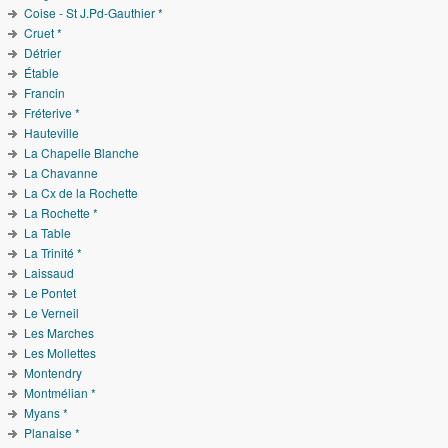
Coise - St J.Pd-Gauthier *
Cruet *
Détrier
Étable
Francin
Fréterive *
Hauteville
La Chapelle Blanche
La Chavanne
La Cx de la Rochette
La Rochette *
La Table
La Trinité *
Laissaud
Le Pontet
Le Verneil
Les Marches
Les Mollettes
Montendry
Montmélian *
Myans *
Planaise *