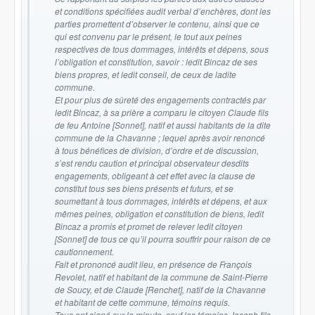
et conditions spécifiées audit verbal d’enchères, dont les
parties promettent d’observer le contenu, ainsi que ce
qui est convenu par le présent, le tout aux peines
respectives de tous dommages, intérêts et dépens, sous
l’obligation et constitution, savoir : ledit Bincaz de ses
biens propres, et ledit conseil, de ceux de ladite
commune.
Et pour plus de sûreté des engagements contractés par
ledit Bincaz, à sa prière a comparu le citoyen Claude fils
de feu Antoine [Sonnet], natif et aussi habitants de la dite
commune de la Chavanne ; lequel après avoir renoncé
à tous bénéfices de division, d’ordre et de discussion,
s’est rendu caution et principal observateur desdits
engagements, obligeant à cet effet avec la clause de
constitut tous ses biens présents et futurs, et se
soumettant à tous dommages, intérêts et dépens, et aux
mêmes peines, obligation et constitution de biens, ledit
Bincaz a promis et promet de relever ledit citoyen
[Sonnet] de tous ce qu’il pourra souffrir pour raison de ce
cautionnement.
Fait et prononcé audit lieu, en présence de François
Revolet, natif et habitant de la commune de Saint-Pierre
de Soucy, et de Claude [Renchet], natif de la Chavanne
et habitant de cette commune, témoins requis.
Tous ont signé sur la minute, sauf les témoins Joseph fils