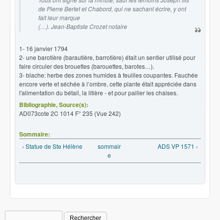
de Pierre Bertet et Chabord, qui ne sachant écrire, y ont
fait leur marque
(…). Jean-Baptiste Crozet notaire
1- 16 janvier 1794
2- une barotière (barautière, barrotière) était un sentier utilisé pour
faire circuler des brouettes (barouettes, barotes…).
3- blache: herbe des zones humides à feuilles coupantes. Fauchée
encore verte et séchée à l’ombre, cette plante était appréciée dans
l'alimentation du bétail, la litière - et pour pailler les chaises.
Bibliographie, Source(s):
AD073cote 2C 1014 F° 235 (Vue 242)
Sommaire:
‹ Statue de Ste Hélène
sommair
ADS VP 1571 ›
e
Rechercher