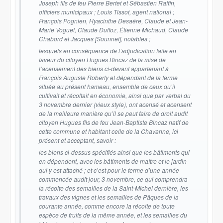
Joseph fils de feu Pierre Bertet et Sébastien Raffin,
officiers municipaux ; Louis Tissot, agent national ;
François Pognien, Hyacinthe Desaëre, Claude et Jean-
Marie Voguet, Claude Duffoz, Étienne Michaud, Claude
Chabord et Jacques [Sounnet], notables ;
lesquels en conséquence de l’adjudication faite en
faveur du citoyen Hugues Bincaz de la mise de
l’acensement des biens ci-devant appartenant à
François Auguste Roberty et dépendant de la ferme
située au présent hameau, ensemble de ceux qu’il
cultivait et récoltait en économie, ainsi que par verbal du
3 novembre dernier (vieux style), ont acensé et acensent
de la meilleure manière qu’il se peut faire de droit audit
citoyen Hugues fils de feu Jean-Baptiste Bincaz natif de
cette commune et habitant celle de la Chavanne, ici
présent et acceptant, savoir :
les biens ci-dessus spécifiés ainsi que les bâtiments qui
en dépendent, avec les bâtiments de maître et le jardin
qui y est attaché ; et c’est pour le terme d’une année
commencée audit jour, 3 novembre, ce qui comprendra
la récolte des semailles de la Saint-Michel dernière, les
travaux des vignes et les semailles de Pâques de la
courante année, comme encore la récolte de toute
espèce de fruits de la même année, et les semailles du