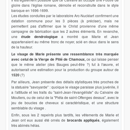
gloire dans l'église romane, démolie et reconstruite dans le style
baroque en 1696-1699.
Les études conduites par le laboratoire Arc-Nucléart confirment une
datation commune pour les 3 pièces (à préciser), mais ne
permettent pas d'affirmer que le Christ provienne d'une même
campagne de fabrication que les 2 autres éléments. En revanche,
une
étude dendrologique
a montré que Marie et Jean
appartenaient au même tronc de noyer, scié en deux dans le sens
de la hauteur.
Le visage de Marie présente une ressemblance très marquée
avec celui de la Vierge de Pitié de Chamoux,
ce qui laisse penser
que le même atelier (des Bauges peut-être ?) fut à l'œuvre, et
autoriserait une estimation pour la production du groupe autour de
1520
(?)
Par ailleurs, Jean présente des détails stylistiques très proches de
la statuaire "savoyarde" : quoique le visage paraisse plus juvénile, il
a l'attitude et les traits du "saint-Jean-l'évangéliste" du Calvaire de
Moutiers, ou de celui de la "Piéta de saint-Offenges dessus", avec le
jeu de boucles de cheveux si caractéristique, et une structure
semblable du visage .
Enfin, sous les 2 repeints plus tardifs, les vêtements de Marie et
Jean ont eux aussi été ornés de
brocards appliqués
, également
très abimés hélas.