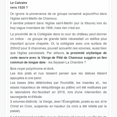
Le Calvaire
vers 1520 ?
On ignore la provenance de ce groupe conservé aujourd'hui dans
l'église saint-Martin de Chamoux.
Il semble présent dans l'église saint-Martin (sur la tribune) lors du
trop vague inventaire de 1906, mais rien n'est sûr.
La proximité de la Collégiale dans la cour du château peut donner
un indice - ce groupe de grande taille nécessitait un édifice plus
important qu'une chapelle. Or, la collégiale avec une surface de
200m2 pour 6 chanoines, pouvait accueillir ces volumes, aussi bien
que l'église paroissiale. Par ailleurs,
la proximité stylistique de
cette œuvre avec la Vierge de Pitié de Chamoux suggère un lien
commun de longue date
- les Seyssel-La Chambre ?
Bois noyer polychrome et doré.
Les dos plats et nus laissent penser que les statues étaient
appuyées à une paroi.
Les bases (très détériorées par l'humidité, les insectes et... les
essais hasardeux de rééquilibrage au plâtre) ont été restituées par
le laboratoire Arc-Nucléart en 2019, lors d'une intervention de
sauvegarde et d'étude.
3 volumes distincts : la Vierge, Jean l'Évangéliste, posés au sol, et le
Christ en Croix, suspendu en hauteur (la croix a été refaite par le
passé).
Il est également possible que ce Calvaire ait occupé une Poutre de