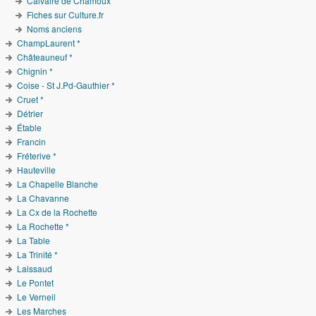
Calvaire de Chamoux
Fiches sur Culture.fr
Noms anciens
ChampLaurent *
Châteauneuf *
Chignin *
Coise - St J.Pd-Gauthier *
Cruet *
Détrier
Étable
Francin
Fréterive *
Hauteville
La Chapelle Blanche
La Chavanne
La Cx de la Rochette
La Rochette *
La Table
La Trinité *
Laissaud
Le Pontet
Le Verneil
Les Marches