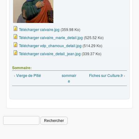
Télécharger calvaire.jpg
(359.98 Ko)
Télécharger calvaire_marie_detail.jpg
(525.52 Ko)
Télécharger vdp_chamoux_detail.jpg
(514.29 Ko)
Télécharger calvaire_detail_jean.jpg
(339.37 Ko)
Sommaire:
‹ Vierge de Pitié
sommair
Fiches sur Culture.fr ›
e
Rechercher
Formulaire de recherche