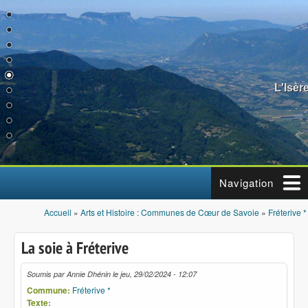
Aller au contenu principal
L'Isèr
Navigation
Accueil
»
Arts et Histoire : Communes de Cœur de Savoie
»
Fréterive *
Vous êtes ici
La soie à Fréterive
Soumis par
Annie Dhénin
le
jeu, 29/02/2024 - 12:07
Commune:
Fréterive *
Texte: