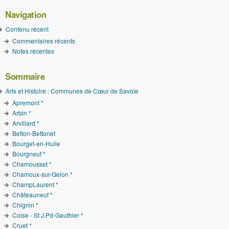
Navigation
Contenu récent
Commentaires récents
Notes récentes
Sommaire
Arts et Histoire : Communes de Cœur de Savoie
Apremont *
Arbin *
Arvillard *
Betton-Bettonet
Bourget-en-Huile
Bourgneuf *
Chamousset *
Chamoux-sur-Gelon *
ChampLaurent *
Châteauneuf *
Chignin *
Coise - St J.Pd-Gauthier *
Cruet *