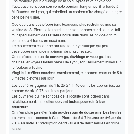
une fabrique pour le tissage de la soie. Après l'avoir exploitée
fructueusement pour son compte pendant longtemps, il l'a louée à
M. Baudon, de Lyon, qui entretient un contremaître chargé de diriger
cette petite usine.
Quoique dans des proportions beaucoup plus restreintes que sa
voisine de St-Pierre, elle marche dans de bonnes conditions, et fait
tout spécialement des
taffetas noirs unis
dans les prix de 4 fr. 75
centimes à 6 francs en maximum.
Le mouvement est donné par une roue hydraulique qui peut
développer une force maximum de cinq chevaux.
On ne s'occupe que du
cannetage, dévidage et tissage
. Les
chaînes, envoyées toutes prêtes de Lyon, sont seulement mises sur
le rouleau à l'usine.
Vingt-huit métiers marchent constamment, et donnent chacun de 5 à
6 mètres d'étoffes par jour.
Les ouvrières gagnent de 1 fr. 25 à 1 fr. 40 cent. ; les apprenties, au
nombre de six, 0,75 centimes par jour.
Les ouvrières qui ne sont pas de la localité sont logées dans
l'établissement, mais
elles doivent toutes pourvoir à leur
nourriture
.
On n'emploie
pas d'enfants au-dessous de douze ans
. Les heures
de travail sont, comme à Saint-Pierre,
de 5 à 7 heures en été, et de
7 à 8 en hiver
. L'interruption de travail est de deux heures en toute
saison.