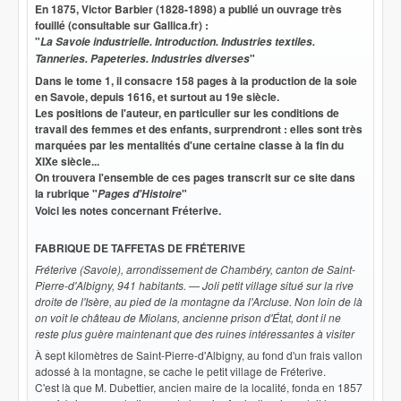
En 1875, Victor Barbier (1828-1898) a publié un ouvrage très
fouillé (consultable sur Gallica.fr) :
"
La Savoie industrielle. Introduction. Industries textiles.
"
Tanneries. Papeteries. Industries diverses
Dans le tome 1, il consacre 158 pages à la production de la soie
en Savoie, depuis 1616, et surtout au 19e siècle.
Les positions de l'auteur, en particulier sur les conditions de
travail des femmes et des enfants, surprendront : elles sont très
marquées par les mentalités d'une certaine classe à la fin du
XIXe siècle...
On trouvera l'ensemble de ces pages transcrit sur ce site dans
la rubrique "
"
Pages d'Histoire
Voici les notes concernant Fréterive.
FABRIQUE DE TAFFETAS DE FRÉTERIVE
Fréterive (Savoie), arrondissement de Chambéry, canton de Saint-
Pierre-d'Albigny, 941 habitants. — Joli petit village situé sur la rive
droite de l'Isère, au pied de la montagne da l'Arcluse. Non loin de là
on voit le château de Miolans, ancienne prison d'État, dont il ne
reste plus guère maintenant que des ruines intéressantes à visiter
À sept kilomètres de Saint-Pierre-d'Albigny, au fond d'un frais vallon
adossé à la montagne, se cache le petit village de Fréterive.
C'est là que M. Dubettier, ancien maire de la localité, fonda en 1857