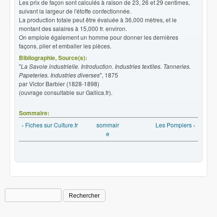
Les prix de façon sont calculés à raison de 23, 26 et 29 centimes,
suivant la largeur de l'étoffe confectionnée.
La production totale peut être évaluée à 36,000 mètres, et le
montant des salaires à 15,000 fr. environ.
On emploie également un homme pour donner les dernières
façons, plier et emballer les pièces.
Bibliographie, Source(s):
"
La Savoie industrielle. Introduction. Industries textiles. Tanneries.
Papeteries. Industries diverses
", 1875
par Victor Barbier (1828-1898)
(ouvrage consultable sur Gallica.fr).
Sommaire:
‹ Fiches sur Culture.fr
sommair
Les Pompiers ›
e
Rechercher
Formulaire de recherche