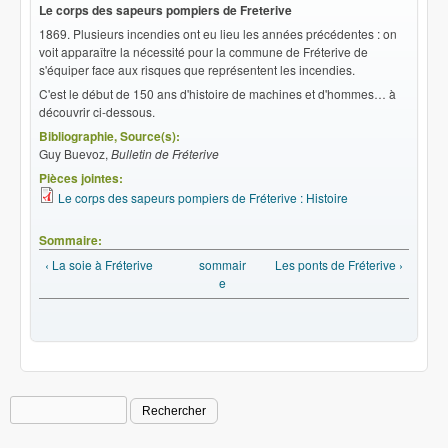
Le corps des sapeurs pompiers de Freterive
1869. Plusieurs incendies ont eu lieu les années précédentes : on
voit apparaître la nécessité pour la commune de Fréterive de
s'équiper face aux risques que représentent les incendies.
C'est le début de 150 ans d'histoire de machines et d'hommes… à
découvrir ci-dessous.
Bibliographie, Source(s):
Guy Buevoz,
Bulletin de Fréterive
Pièces jointes:
Le corps des sapeurs pompiers de Fréterive : Histoire
Sommaire:
‹ La soie à Fréterive
sommair
Les ponts de Fréterive ›
e
Rechercher
Formulaire de recherche