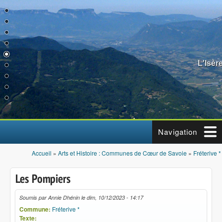
Aller au contenu principal
L'Isèr
Navigation
Accueil
»
Arts et Histoire : Communes de Cœur de Savoie
»
Fréterive *
Vous êtes ici
Les Pompiers
Soumis par
Annie Dhénin
le
dim, 10/12/2023 - 14:17
Commune:
Fréterive *
Texte: