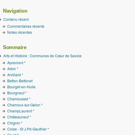
Navigation
Contenu récent
Commentaires récents
Notes récentes
Sommaire
Arts et Histoire : Communes de Cœur de Savoie
Apremont *
Arbin *
Arvillard *
Betton-Bettonet
Bourget-en-Huile
Bourgneuf *
Chamousset *
Chamoux-sur-Gelon *
ChampLaurent *
Châteauneuf *
Chignin *
Coise - St J.Pd-Gauthier *
Cruet *