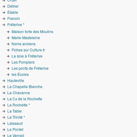
Détrier
Étable
Francin
Fréterive *
Maison forte des Moulins
Marie-Madeleine
Noms anciens
Fiches sur Culture.fr
La soie à Fréterive
Les Pompiers
Les ponts de Fréterive
les Écoles
Hauteville
La Chapelle Blanche
La Chavanne
La Cx de la Rochette
La Rochette *
La Table
La Trinité *
Laissaud
Le Pontet
Le Verneil