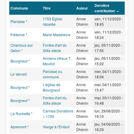
m
Dernière
m
Commune
Titre
Auteur
contribution
u
n
1703 Église
Annie
ven, 11/12/2020 -
Planaise *
e
réparée
Dhénin
18:45
Annie
ven, 11/12/2020 -
Fréterive *
Marie-Madeleine
Dhénin
18:24
Chamoux-sur-
Fontes d'art du
Annie
jeu, 05/11/2020 -
Gelon *
XIXe siècle
Dhénin
17:55
Anciens vitraux T.
Annie
jeu, 05/11/2020 -
Bourgneuf *
Moullot
Dhénin
15:22
Paroisse ou
Annie
mer, 04/11/2020 -
Le Verneil
commune
Dhénin
18:06
L'église de
Annie
mer, 04/11/2020 -
Bourgneuf *
Bourgneuf
Dhénin
15:47
Fontes d'art du
Annie
mar, 03/11/2020 -
Bourgneuf *
XIXe siècle
Dhénin
16:48
Carmes Donations
Annie
lun, 29/06/2020 -
La Rochette *
> 1700
Dhénin
19:10
Annie
jeu, 04/06/2020 -
Apremont *
Vierge à l'Enfant
Dhénin
18:29