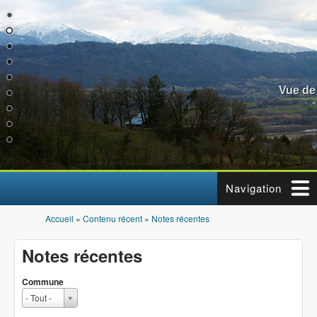
Aller au contenu principal
Vue de
Navigation
Accueil
»
Contenu récent
»
Notes récentes
Vous êtes ici
Notes récentes
Commune
C
- Tout -
o