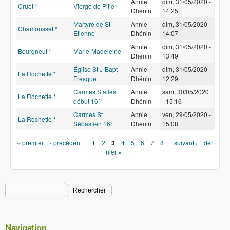
Annie
dim, 31/05/2020 -
Cruet *
Vierge de Pitié
Dhénin
14:25
Martyre de St
Annie
dim, 31/05/2020 -
Chamousset *
Etienne
Dhénin
14:07
Annie
dim, 31/05/2020 -
Bourgneuf *
Marie-Madeleine
Dhénin
13:49
Église St J-Bapt
Annie
dim, 31/05/2020 -
La Rochette *
Fresque
Dhénin
12:29
Carmes Stalles
Annie
sam, 30/05/2020
La Rochette *
début 16°
Dhénin
- 15:16
Carmes St
Annie
ven, 29/05/2020 -
La Rochette *
Sébastien 16°
Dhénin
15:08
Pages
« premier
‹ précédent
1
2
3
4
5
6
7
8
suivant ›
der
nier »
Rechercher
Formulaire de recherche
Navigation