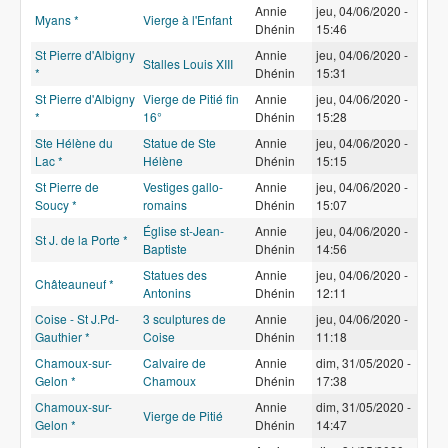
Annie
jeu, 04/06/2020 -
Myans *
Vierge à l'Enfant
Dhénin
15:46
St Pierre d'Albigny
Annie
jeu, 04/06/2020 -
Stalles Louis XIII
*
Dhénin
15:31
St Pierre d'Albigny
Vierge de Pitié fin
Annie
jeu, 04/06/2020 -
*
16°
Dhénin
15:28
Ste Hélène du
Statue de Ste
Annie
jeu, 04/06/2020 -
Lac *
Hélène
Dhénin
15:15
St Pierre de
Vestiges gallo-
Annie
jeu, 04/06/2020 -
Soucy *
romains
Dhénin
15:07
Église st-Jean-
Annie
jeu, 04/06/2020 -
St J. de la Porte *
Baptiste
Dhénin
14:56
Statues des
Annie
jeu, 04/06/2020 -
Châteauneuf *
Antonins
Dhénin
12:11
Coise - St J.Pd-
3 sculptures de
Annie
jeu, 04/06/2020 -
Gauthier *
Coise
Dhénin
11:18
Chamoux-sur-
Calvaire de
Annie
dim, 31/05/2020 -
Gelon *
Chamoux
Dhénin
17:38
Chamoux-sur-
Annie
dim, 31/05/2020 -
Vierge de Pitié
Gelon *
Dhénin
14:47