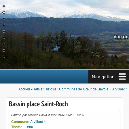
Aller au contenu principal
Vue de
Navigation
Accueil
»
Arts et Histoire : Communes de Cœur de Savoie
»
Arvillard *
Vous êtes ici
Bassin place Saint-Roch
Soumis par
Martine Selva
le
mer, 04/01/2023 - 14:29
Commune:
Arvillard *
Thème:
L'eau