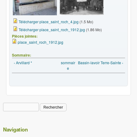
Télécharger place_saint_roch_4.jpg
(1.5 Mo)
Télécharger place_saint_roch_1912.jpg
(1.86 Mo)
Pièces jointes:
place_saint_roch_1912.jpg
Sommaire:
‹ Arvillard *
sommair
Bassin-lavoir Terre-Sainte ›
e
Rechercher
Formulaire de recherche
Navigation