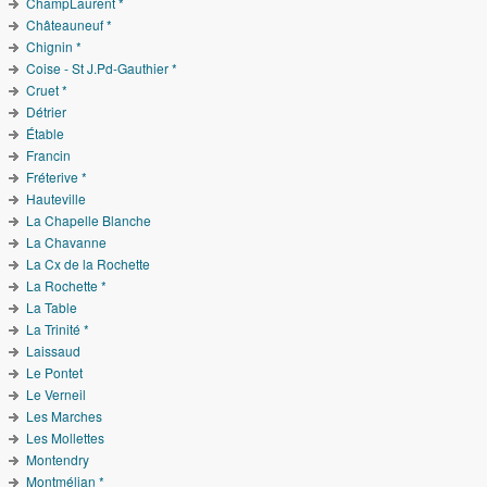
ChampLaurent *
Châteauneuf *
Chignin *
Coise - St J.Pd-Gauthier *
Cruet *
Détrier
Étable
Francin
Fréterive *
Hauteville
La Chapelle Blanche
La Chavanne
La Cx de la Rochette
La Rochette *
La Table
La Trinité *
Laissaud
Le Pontet
Le Verneil
Les Marches
Les Mollettes
Montendry
Montmélian *