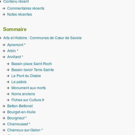
Contenu récent
Commentaires récents
Notes récentes
Sommaire
Arts et Histoire : Communes de Cœur de Savoie
Apremont *
Arbin *
Arvillard *
Bassin place Saint-Roch
Bassin-lavoir Terre-Sainte
Le Pont du Diable
Le patois
Monument aux morts
Noms anciens
Fiches sur Culture.fr
Betton-Bettonet
Bourget-en-Huile
Bourgneuf *
Chamousset *
Chamoux-sur-Gelon *