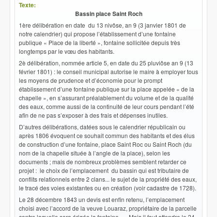
Texte:
Bassin place Saint Roch
1ère délibération
en date du 13 nivôse, an 9 (3 janvier 1801 de
notre calendrier) qui propose l’établissement d’une fontaine
publique « Place de la liberté », fontaine sollicitée depuis très
longtemps par le vœu des habitants.
2è délibération
, nommée article 5, en date du 25 pluviôse an 9 (13
février 1801) : le conseil municipal autorise le maire à employer tous
les moyens de prudence et d’économie pour le prompt
établissement d’une fontaine publique sur la place appelée « de la
chapelle », en s’assurant préalablement du volume et de la qualité
des eaux, comme aussi de la continuité de leur cours pendant l’été
afin de ne pas s’exposer à des frais et dépenses inutiles.
D’autres délibérations, datées sous le calendrier républicain ou
après 1806 évoquent ce souhait commun des habitants et des élus
de construction d’une fontaine, place Saint Roc ou Saint Roch (du
nom de la chapelle située à l’angle de la place), selon les
documents ; mais de nombreux problèmes semblent retarder ce
projet : le choix de l’emplacement du bassin qui est tributaire de
conflits relationnels entre 2 clans... le sujet de la propriété des eaux,
le tracé des voies existantes ou en création (voir cadastre de 1728).
Le 28 décembre 1843 un devis est enfin retenu, l’emplacement
choisi avec l’accord de la veuve Louaraz, propriétaire de la parcelle
contre laquelle sera érigée la fontaine.…. Mais il faut attendre le 24