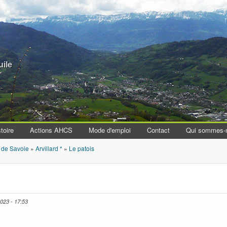
Aller au contenu principal
uile
toire
Actions AHCS
Mode d'emploi
Contact
Qui sommes-
 de Savoie
»
Arvillard *
»
Le patois
2023 - 17:53