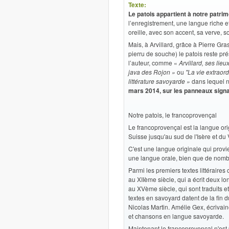
Texte:
Le patois appartient à notre patrim
l’enregistrement, une langue riche et
oreille, avec son accent, sa verve, 
Mais, à Arvillard, grâce à Pierre Gr
pierru de souche) le patois reste pr
l’auteur, comme «
Arvillard, ses lie
java des Rojon »
ou
"La vie extraor
littérature savoyarde »
dans lequel n
mars 2014, sur les panneaux signala
Notre patois, le francoprovençal
Le francoprovençal est la langue or
Suisse jusqu'au sud de l'Isère et du 
C'est une langue originale qui provien
une langue orale, bien que de nombreu
Parmi les premiers textes littéraires
au XIIème siècle, qui a écrit deux 
au XVème siècle, qui sont traduits e
textes en savoyard datent de la fin
Nicolas Martin. Amélie Gex, écriva
et chansons en langue savoyarde.
Maintenant le francoprovençal n'est 