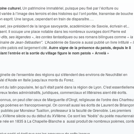
oine culturel.
Un patrimoine immatériel, puisque peu fixé par l’écriture ou
 variée à l’image des terroirs et des histoires qui l’ont portée, transmise de bouche
son esprit. Une langue, cependant en train de disparaître….
asset, (ex-président de la langue savoyarde, académicien de Savoie, écrivain et...
ésent. Il occupe une place notable dans les nombreux ouvrages dont Pierre est
ux-dits, ses légendes », les contes fantastiques
ou ses romans bilingues comme
« la
dinaire de Jean-Sébastien".
L’Académie de Savoie a aussi publié un livre intitulé
« 
otre patois est largement cité.
Autre signe de la présence du patois, depuis le 8
nt l’entrée et la sortie du village figure le nom patois « Arvelâ »
iginelle de l'ensemble des régions qui s'étendent des environs de Neuchâtel en
Val d'Aoste en Italie jusqu'aux monts du Forez.
t du latin populaire, tel qu'il était parlé dans la région de Lyon. C'est essentiellem
x textes administratifs, juridiques, commerciaux et littéraires aient été écrits.
 connus, on peut citer ceux de Marguerite d'Oingt, religieuse de l'ordre des Chartreu
longs poèmes en francoprovençal. On connait aussi les écrits de Laurent de Brianço
t publiés par Monsieur Tuaillon, professeur à la faculté de Grenoble. Les premiers
 du XVIème siècle ou du début du XVIIème. Ce sont les “Noëls” du poète mauriennai
ine née en 1835 à La Chapelle-Blanche a aussi produit de nombreux poèmes, cont
plus parlé et écrit que par les amoureux de cette langue...