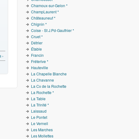
Chamoux-sur-Gelon *
ChampLaurent *
Châteauneuf *
Chignin *
Coise - St J.Pd-Gauthier *
Cruet *
Détrier
Étable
Francin
 ›
Fréterive *
Hauteville
La Chapelle Blanche
La Chavanne
La Cx de la Rochette
La Rochette *
La Table
La Trinité *
Laissaud
Le Pontet
Le Verneil
Les Marches
Les Mollettes