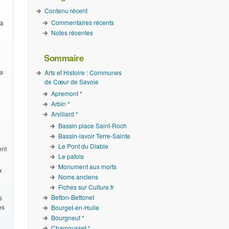
Contenu récent
Commentaires récents
 à
Notes récentes
Sommaire
la
Arts et Histoire : Communes
de Cœur de Savoie
Apremont *
Arbin *
Arvillard *
Bassin place Saint-Roch
Bassin-lavoir Terre-Sainte
Le Pont du Diable
ent
Le patois
Monument aux morts
x
Noms anciens
n
Fiches sur Culture.fr
Betton-Bettonet
s
es
Bourget-en-Huile
Bourgneuf *
Chamousset *