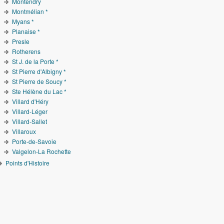
Montendry
Montmélian *
Myans *
Planaise *
Presle
Rotherens
St J. de la Porte *
St Pierre d'Albigny *
St Pierre de Soucy *
Ste Hélène du Lac *
Villard d'Héry
Villard-Léger
Villard-Sallet
Villaroux
Porte-de-Savoie
Valgelon-La Rochette
Points d'Histoire