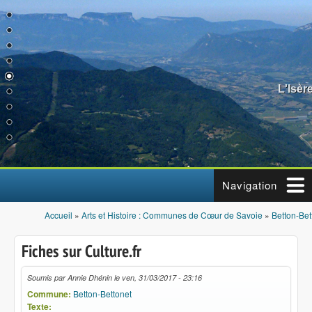
Aller au contenu principal
L'Isèr
Navigation
Accueil
»
Arts et Histoire : Communes de Cœur de Savoie
»
Betton-Bet
Vous êtes ici
Fiches sur Culture.fr
Soumis par
Annie Dhénin
le
ven, 31/03/2017 - 23:16
Commune:
Betton-Bettonet
Texte: