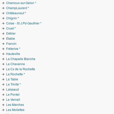
Chamoux-sur-Gelon *
ChampLaurent *
Châteauneuf *
Chignin *
Coise - St J.Pd-Gauthier *
Cruet *
Détrier
Étable
Francin
Fréterive *
Hauteville
La Chapelle Blanche
La Chavanne
La Cx de la Rochette
La Rochette *
La Table
La Trinité *
Laissaud
Le Pontet
Le Verneil
Les Marches
Les Mollettes