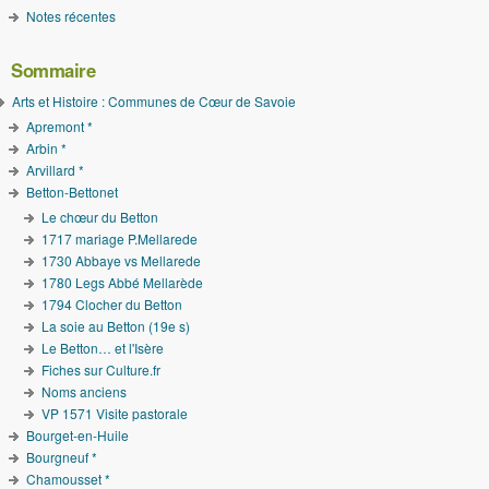
Notes récentes
Sommaire
Arts et Histoire : Communes de Cœur de Savoie
Apremont *
Arbin *
Arvillard *
Betton-Bettonet
Le chœur du Betton
1717 mariage P.Mellarede
1730 Abbaye vs Mellarede
1780 Legs Abbé Mellarède
1794 Clocher du Betton
La soie au Betton (19e s)
Le Betton… et l'Isère
Fiches sur Culture.fr
Noms anciens
VP 1571 Visite pastorale
Bourget-en-Huile
Bourgneuf *
Chamousset *