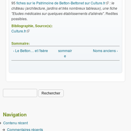
95
fiches sur le Patrimoine de Betton-Bettonet sur Culture.fr
(le lien est
: le
château (architecture, jardins et très nombreux tableaux), une fiche
externe)
"Etudes médicales sur quelques établissements d'aliénés"
. Redites
possibles.
Bibliographie, Source(s):
Culture.fr
(le lien est externe)
Sommaire:
‹ Le Betton… et l'Isère
sommair
Noms anciens ›
e
Rechercher
Formulaire de recherche
Navigation
Contenu récent
Commentaires récents