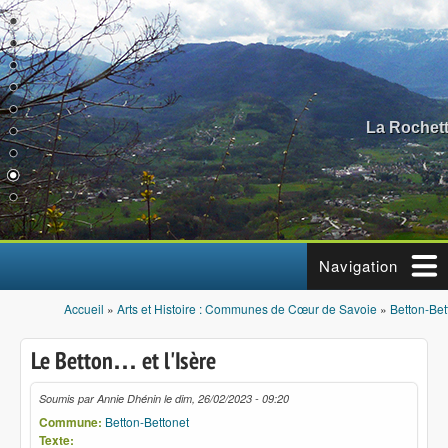
Aller au contenu principal
La Rochett
Navigation
Accueil
»
Arts et Histoire : Communes de Cœur de Savoie
»
Betton-Bet
Vous êtes ici
Le Betton… et l'Isère
Soumis par
Annie Dhénin
le
dim, 26/02/2023 - 09:20
Commune:
Betton-Bettonet
Texte: