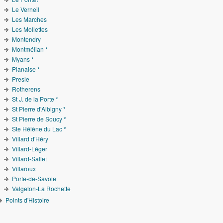
Le Verneil
Les Marches
Les Mollettes
Montendry
Montmélian *
Myans *
Planaise *
Presle
Rotherens
St J. de la Porte *
St Pierre d'Albigny *
St Pierre de Soucy *
Ste Hélène du Lac *
Villard d'Héry
Villard-Léger
Villard-Sallet
Villaroux
Porte-de-Savoie
Valgelon-La Rochette
Points d'Histoire