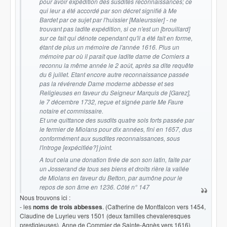
pour avoir expédition des susdites reconnaissances; ce
qui leur a été accordé par son décret signifié à Me
Bardet par ce sujet par l'huissier [Maleurssier] - ne
trouvant pas ladite expédition, si ce n'est un [brouillard]
sur ce fait qui dénote cependant qu'il a été fait en forme,
étant de plus un mémoire de l'année 1616.
P
lus un
mémoire par où il paraît que ladite dame de Comiers a
reconnu la même année le 2 août, après sa dite requête
du 6 juillet.
Etant encore autre reconnaissance passée
pas la révérende Dame moderne abbesse et ses
Religieuses en faveur du Seigneur Marquis de [Garez],
le 7 décembre 1732, reçue et signée parle Me Faure
notaire et commissaire.
Et une quittance des susdits quatre sols forts passée par
le fermier de Miolans pour dix années, fini en 1657, dus
conformément aux susdites reconnaissances, sous
l'introge [expécifiée?] joint.
A tout cela une donation tirée de son son latin, faite par
un Josserand de tous ses biens et droits rière la vallée
de Miolans en faveur du Betton, par aumône pour le
repos de son âme en 1236. Côté n° 147
Nous trouvons ici :
- les
noms de trois abbesses
. (Catherine de Montfalcon vers 1454,
Claudine de Luyrieu vers 1501 (deux familles chevaleresques
prestigieuses), Anne de Commier de Sainte-Agnès vers 1616)