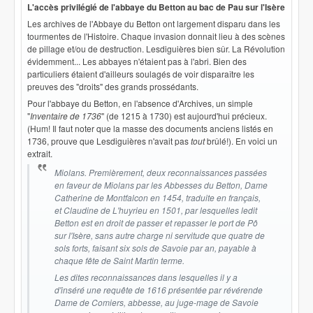
L'accès privilégié de l'abbaye du Betton au bac de Pau sur l'Isère
Les archives de l'Abbaye du Betton ont largement disparu dans les
tourmentes de l'Histoire. Chaque invasion donnait lieu à des scènes
de pillage et/ou de destruction. Lesdiguières bien sûr. La Révolution
évidemment... Les abbayes n'étaient pas à l'abri. Bien des
particuliers étaient d'ailleurs soulagés de voir disparaître les
preuves des "droits" des grands prossédants.
Pour l'abbaye du Betton, en l'absence d'Archives, un simple
"
Inventaire de 1736
" (de 1215 à 1730) est aujourd'hui précieux.
(Hum! Il faut noter que la masse des documents anciens listés en
1736, prouve que Lesdiguières n'avait pas
tout
brûlé!). En voici un
extrait.
Miolans. Premièrement, deux reconnaissances passées
en faveur de Miolans par les Abbesses du Betton, Dame
Catherine de Montfalcon en 1454, traduite en français,
et Claudine de L'huyrieu en 1501, par lesquelles ledit
Betton est en droit de passer et repasser le port de Pô
sur l'Isère, sans autre charge ni servitude que quatre de
sols forts, faisant six sols de Savoie par an, payable à
chaque fête de Saint Martin terme.
L
es dites reconnaissances dans lesquelles il y a
d'inséré une requête de 1616 présentée par révérende
Dame de Comiers, abbesse, au juge-mage de Savoie