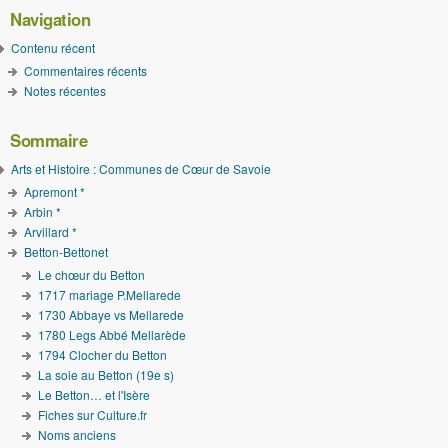
Navigation
Contenu récent
Commentaires récents
Notes récentes
Sommaire
Arts et Histoire : Communes de Cœur de Savoie
Apremont *
Arbin *
Arvillard *
Betton-Bettonet
Le chœur du Betton
1717 mariage P.Mellarede
1730 Abbaye vs Mellarede
1780 Legs Abbé Mellarède
1794 Clocher du Betton
La soie au Betton (19e s)
Le Betton… et l'Isère
Fiches sur Culture.fr
Noms anciens