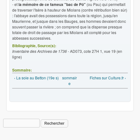
- et
la mémoire de ce fameux "bac de Pô"
(ou Pau) qui permettait
de traverser l'Isère à hauteur de Miolans (contre rétribution bien sûr)
: l'abbaye avait des possessions dans toute la région, jusqu'en
Maurienne, et jusque dans les Bauges, ses hommes devaient donc
souvent passer la rivière ; on comprend que la dispense presque
totale de droit de passage par les Miolans ait compté pour les
abbesses successives.
Bibliographie, Source(s):
Inventaire des Archives de 1736 -
AD073, cote 27H 1, vue 19 (en
ligne)
Sommaire:
‹ La soie au Betton (19e s)
sommair
Fiches sur Culture.fr ›
e
Rechercher
Formulaire de recherche