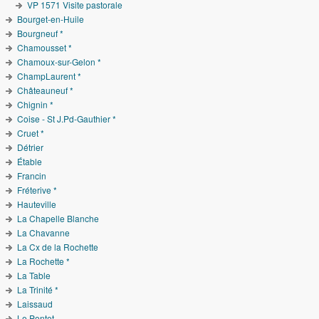
VP 1571 Visite pastorale
Bourget-en-Huile
Bourgneuf *
Chamousset *
Chamoux-sur-Gelon *
ChampLaurent *
Châteauneuf *
Chignin *
Coise - St J.Pd-Gauthier *
Cruet *
Détrier
Étable
Francin
Fréterive *
Hauteville
La Chapelle Blanche
La Chavanne
La Cx de la Rochette
La Rochette *
La Table
La Trinité *
Laissaud
Le Pontet