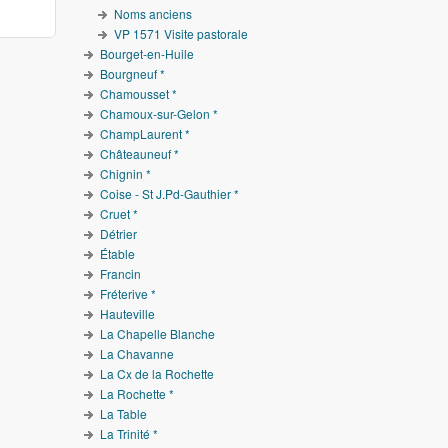
Noms anciens
VP 1571 Visite pastorale
Bourget-en-Huile
Bourgneuf *
Chamousset *
Chamoux-sur-Gelon *
ChampLaurent *
Châteauneuf *
Chignin *
Coise - St J.Pd-Gauthier *
Cruet *
Détrier
Étable
Francin
Fréterive *
Hauteville
La Chapelle Blanche
La Chavanne
La Cx de la Rochette
La Rochette *
La Table
La Trinité *