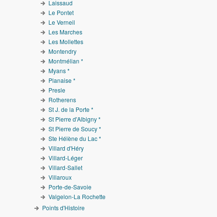
Laissaud
Le Pontet
Le Verneil
Les Marches
Les Mollettes
Montendry
Montmélian *
Myans *
Planaise *
Presle
Rotherens
St J. de la Porte *
St Pierre d'Albigny *
St Pierre de Soucy *
Ste Hélène du Lac *
Villard d'Héry
Villard-Léger
Villard-Sallet
Villaroux
Porte-de-Savoie
Valgelon-La Rochette
Points d'Histoire