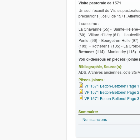
Visite pastorale de 1571
Un seul recueil de Visites pastorale
précautions!), celui de 1571. Attent
Il concerne :
La Chavanne (55) - Sainte-Hélène-d
(60) - Villard-d’Héry (61) - Hautevi
Pontet (96) - Bourget-en-Huile (97)
(103) - Rotherens (105) - La Croix-de
Bettonet (114)
- Montendry (115) - C
Voir ci-dessous en pièce(s) jointe(s
Bibliographie, Source(s):
ADS, Archives anciennes, cote 3G M
Pièces jointes:
VP 1571 Betton-Bettonet Page 1
VP 1571 Betton-Bettonet Page 2
VP 1571 Betton-Bettonet Page 3
Sommaire:
‹ Noms anciens