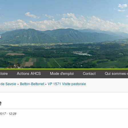
Aller au contenu principal
s
toire
Actions AHCS
Mode d'emploi
Contact
Qui sommes-
 de Savoie
»
Betton-Bettonet
»
VP 1571 Visite pastorale
e
2017 - 12:28