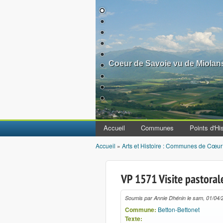
Coeur de Savoie vu de Miolan
Accueil
Communes
Points d'His
Accueil
»
Arts et Histoire : Communes de Cœur
Vous êtes ici
VP 1571 Visite pastoral
Soumis par
Annie Dhénin
le
sam, 01/04/
Commune:
Betton-Bettonet
Texte: