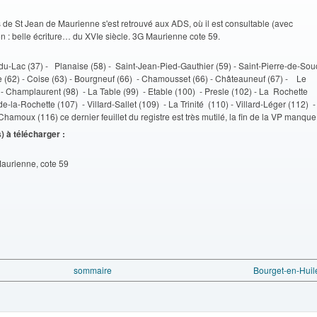
s de St Jean de Maurienne s'est retrouvé aux ADS, où il est consultable (avec
ion : belle écriture… du XVIe siècle. 3G Maurienne cote 59.
u-Lac (37) - Planaise (58) - Saint-Jean-Pied-Gauthier (59) - Saint-Pierre-de-Sou
lle (62) - Coise (63) - Bourgneuf (66) - Chamousset (66) - Châteauneuf (67) - Le
 - Champlaurent (98) - La Table (99) - Etable (100) - Presle (102) - La Rochette
-la-Rochette (107) - VilIard-Sallet (109) - La Trinité (110) - Villard-Léger (112) -
hamoux (116) ce dernier feuillet du registre est très mutilé, la fin de la VP manque
) à télécharger :
aurienne, cote 59
sommaire
Bourget-en-Huile