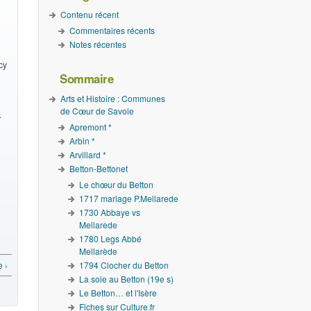
Contenu récent
Commentaires récents
Notes récentes
cy
Sommaire
Arts et Histoire : Communes
de Cœur de Savoie
.
Apremont *
Arbin *
Arvillard *
Betton-Bettonet
Le chœur du Betton
1717 mariage P.Mellarede
1730 Abbaye vs
Mellarede
1780 Legs Abbé
Mellarède
 ›
1794 Clocher du Betton
La soie au Betton (19e s)
Le Betton… et l'Isère
Fiches sur Culture.fr