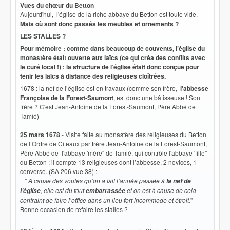
Vues du chœur du Betton
Aujourd'hui, l'église de la riche abbaye du Betton est toute vide.
Mais où sont donc passés les meubles et ornements ?
LES STALLES ?
Pour mémoire : comme dans beaucoup de couvents, l’église du
monastère était ouverte aux laïcs (ce qui créa des conflits avec
le curé local !) : la structure de l’église était donc conçue pour
tenir les laïcs à distance des religieuses cloîtrées.
1678 : la nef de l’église est en travaux (comme son frère,
l'abbesse
Françoise de la Forest-Saumont
, est donc une bâtisseuse ! Son
frère ? C'est Jean-Antoine de la Forest-Saumont, Père Abbé de
Tamié)
25 mars 1678
- Visite faite au monastère des religieuses du Betton
de l’Ordre de Citeaux par frère Jean-Antoine de la Forest-Saumont,
Père Abbé de l'abbaye 'mère" de Tamié, qui contrôle l'abbaye 'fille"
du Betton : il compte 13 religieuses dont l’abbesse, 2 novices, 1
converse. (SA 206 vue 38) :
"
À cause des voûtes qu’on a fait l’année passée à
la nef de
, elle est du tout
et on est à cause de cela
l’église
embarrassée
contraint de faire l’office dans un lieu fort incommode et étroit.
"
Bonne occasion de refaire les stalles ?