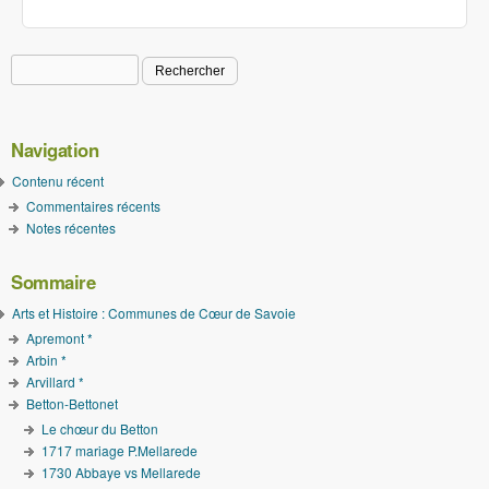
Rechercher
Formulaire de recherche
Navigation
Contenu récent
Commentaires récents
Notes récentes
Sommaire
Arts et Histoire : Communes de Cœur de Savoie
Apremont *
Arbin *
Arvillard *
Betton-Bettonet
Le chœur du Betton
1717 mariage P.Mellarede
1730 Abbaye vs Mellarede