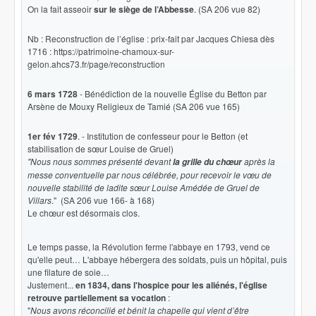
On la fait asseoir
sur le siège de l’Abbesse
. (SA 206 vue 82)
Nb : Reconstruction de l’église : prix-fait par Jacques Chiesa dès
1716 : https://patrimoine-chamoux-sur-
gelon.ahcs73.fr/page/reconstruction
6 mars 1728
- Bénédiction de la nouvelle Église du Betton par
Arsène de Mouxy Religieux de Tamié (SA 206 vue 165)
1er fév 1729
. - Institution de confesseur pour le Betton (et
stabilisation de sœur Louise de Gruel)
"Nous nous sommes présenté devant
après la
la grille du chœur
messe conventuelle par nous célébrée, pour recevoir le vœu de
nouvelle stabilité de ladite sœur Louise Amédée de Gruel de
Villars
." (SA 206 vue 166- à 168)
Le chœur est désormais clos.
Le temps passe, la Révolution ferme l'abbaye en 1793, vend ce
qu'elle peut… L'abbaye hébergera des soldats, puis un hôpital, puis
une filature de soie…
Justement...
en 1834, dans l'hospice pour les aliénés, l'église
retrouve partiellement sa vocation
:
"
Nous avons réconcilié et bénit la chapelle qui vient d’être