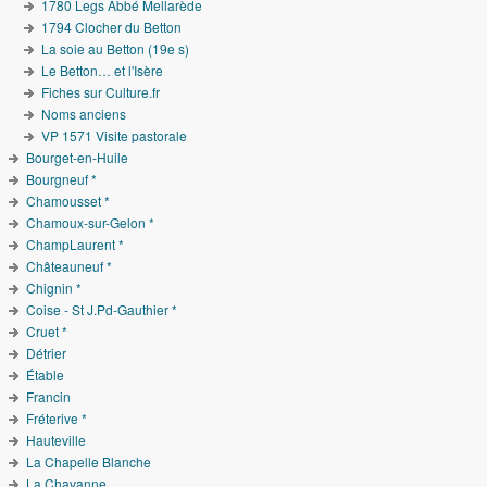
1780 Legs Abbé Mellarède
1794 Clocher du Betton
La soie au Betton (19e s)
Le Betton… et l'Isère
Fiches sur Culture.fr
Noms anciens
VP 1571 Visite pastorale
Bourget-en-Huile
Bourgneuf *
Chamousset *
Chamoux-sur-Gelon *
ChampLaurent *
Châteauneuf *
Chignin *
Coise - St J.Pd-Gauthier *
Cruet *
Détrier
Étable
Francin
Fréterive *
Hauteville
La Chapelle Blanche
La Chavanne