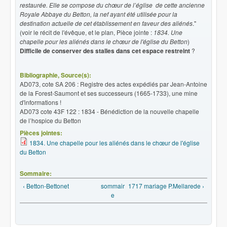
restaurée. Elle se compose du chœur de l’église de cette ancienne
Royale Abbaye du Betton, la nef ayant été utilisée pour la
destination actuelle de cet établissement en faveur des aliénés
."
(voir le récit de l'évêque, et le plan, Pièce jointe :
1834. Une
chapelle pour les aliénés dans le chœur de l'église du Betton
)
Difficile de conserver des stalles dans cet espace restreint
?
Bibliographie, Source(s):
AD073, cote SA 206 : Registre des actes expédiés par Jean-Antoine
de la Forest-Saumont et ses successeurs (1665-1733), une mine
d'informations !
AD073 cote 43F 122 :
1834 - Bénédiction de la nouvelle chapelle
de l’hospice du Betton
Pièces jointes:
1834. Une chapelle pour les aliénés dans le chœur de l'église
du Betton
Sommaire:
‹ Betton-Bettonet
sommair
1717 mariage P.Mellarede ›
e