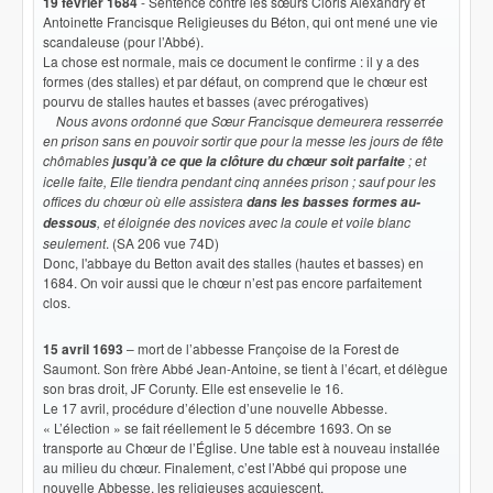
19 février 1684
- Sentence contre les sœurs Cloris Alexandry et
Antoinette Francisque Religieuses du Béton, qui ont mené une vie
scandaleuse (pour l’Abbé).
La chose est normale, mais ce document le confirme : il y a des
formes (des stalles) et par défaut, on comprend que le chœur est
pourvu de stalles hautes et basses (avec prérogatives)
Nous avons ordonné que Sœur Francisque demeurera resserrée
en prison sans en pouvoir sortir que pour la messe les jours de fête
chômables
; et
jusqu’à ce que la clôture du chœur soit parfaite
icelle faite, Elle tiendra pendant cinq années prison ; sauf pour les
offices du chœur où elle assistera
dans les basses formes au-
, et éloignée des novices avec la coule et voile blanc
dessous
seulement
. (SA 206 vue 74D)
Donc, l'abbaye du Betton avait des stalles (hautes et basses) en
1684. On voir aussi que le chœur n’est pas encore parfaitement
clos.
15 avril 1693
– mort de l’abbesse Françoise de la Forest de
Saumont. Son frère Abbé Jean-Antoine, se tient à l’écart, et délègue
son bras droit, JF Corunty. Elle est ensevelie le 16.
Le 17 avril, procédure d’élection d’une nouvelle Abbesse.
« L’élection » se fait réellement le 5 décembre 1693. On se
transporte au Chœur de l’Église. Une table est à nouveau installée
au milieu du chœur. Finalement, c’est l’Abbé qui propose une
nouvelle Abbesse, les religieuses acquiescent.