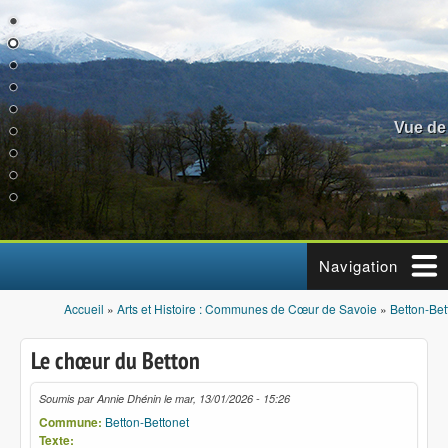
Aller au contenu principal
Vue de
Navigation
Accueil
»
Arts et Histoire : Communes de Cœur de Savoie
»
Betton-Bet
Vous êtes ici
Le chœur du Betton
Soumis par
Annie Dhénin
le
mar, 13/01/2026 - 15:26
Commune:
Betton-Bettonet
Texte: